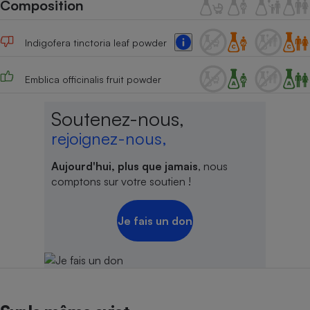
Composition
Téléphone mobile -
Smartphone
Plaque de cuisson à
induction
Indigofera tinctoria leaf powder
Emblica officinalis fruit powder
Climatiseur -
Ventilateur
Soutenez-nous,
rejoignez-nous,
Antivirus
Aujourd'hui, plus que jamais
, nous
comptons sur votre soutien !
Climatiseur -
Ventilateur
Je fais un don