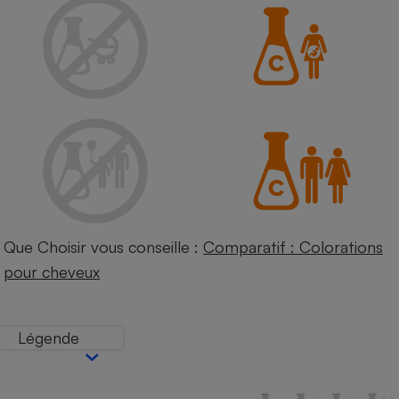
Petit électroménager - U
Complément
alimentaire
Mutuelle
Assurance emprunteur
Matelas
Champagne
bouteille
Banque en 
Téléviseur
Que Choisir vous conseille :
Comparatif : Colorations
Antimoustique
Lave-linge
pour cheveux
Légende
Radiateur électrique