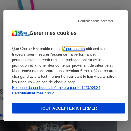
Continuer sans accepter
Gérer mes cookies
Que Choisir Ensemble et ses
7 partenaires
utilisent des
traceurs pour mesurer l’audience, la performance,
personnaliser les contenus, les partager, optimiser la
promotion et afficher des contenus provenant de sites tiers.
Nous conserverons votre choix pendant 6 mois. Vous pourrez
changer d’avis à tout moment en utilisant le lien « paramétrer
les traceurs » en bas de chaque page.
Politique de confidentialité mise à jour le 12/07/2024
Sites de rencontres - Nos conseils pour vous
Personnaliser mes choix
lancer
TOUT ACCEPTER & FERMER
GUIDE D'ACHAT