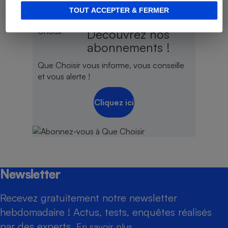
TOUT ACCEPTER & FERMER
Que Choisir
Découvrez nos
abonnements !
Que Choisir vous informe, vous conseille
et vous alerte !
Cliquez ici
Newsletter
Recevez gratuitement notre newsletter
hebdomadaire ! Actus, tests, enquêtes réalisés
par des experts.
En savoir plus