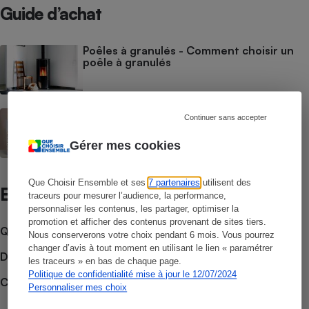
Guide d’achat
Cafetière à expressos
Poêles à granulés - Comment choisir un
poêle à granulés
Poêles à granulés - Choisir les bons
Continuer sans accepter
pellets ou granulés de bois
Gérer mes cookies
Robot ménager
Que Choisir Ensemble et ses
7 partenaires
utilisent des
Et aussi
traceurs pour mesurer l’audience, la performance,
personnaliser les contenus, les partager, optimiser la
promotion et afficher des contenus provenant de sites tiers.
Que faire en cas de litige ?
Nous conserverons votre choix pendant 6 mois. Vous pourrez
changer d’avis à tout moment en utilisant le lien « paramétrer
Découvrir le forum
les traceurs » en bas de chaque page.
Politique de confidentialité mise à jour le 12/07/2024
Consulter nos Comparatifs
Personnaliser mes choix