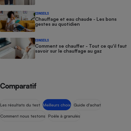
Téléphone mobile -
Smartphone
Plaque de cuisson à
CONSEILS
induction
Chauffage et eau chaude - Les bons
gestes au quotidien
CONSEILS
Climatiseur -
Comment se chauffer - Tout ce qu'il faut
Ventilateur
savoir sur le chauffage au gaz
Antivirus
Climatiseur -
Ventilateur
Comparatif
Les résultats du test
Meilleurs choix
Guide d'achat
Comment nous testons
Poêle à granulés