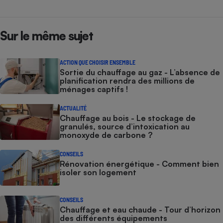
Petit électroménager - U
Complément
alimentaire
Sur le même sujet
Mutuelle
Assurance emprunteur
ACTION QUE CHOISIR ENSEMBLE
Sortie du chauffage au gaz - L’absence de
planification rendra des millions de
ménages captifs !
Matelas
Champagne
bouteille
ACTUALITÉ
Banque en 
Chauffage au bois - Le stockage de
granulés, source d’intoxication au
Téléviseur
monoxyde de carbone ?
Antimoustique
Lave-linge
CONSEILS
Rénovation énergétique - Comment bien
isoler son logement
Radiateur électrique
CONSEILS
Chauffage et eau chaude - Tour d’horizon
des différents équipements