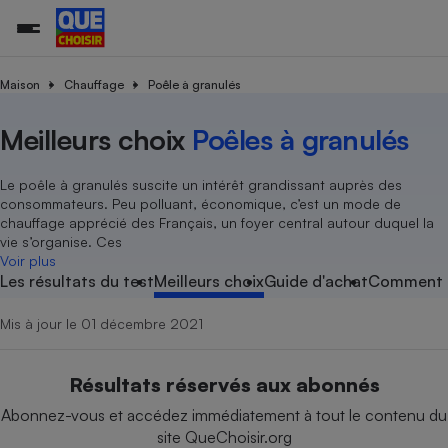
Maison
Chauffage
Poêle à granulés
Meilleurs choix
Poêles à granulés
Additifs a
Comparate
Comparatif
Comparateu
Comparatif
Comparateu
Comparatif
Comparati
Substances
Toutes les actualités
Tous les services
Tous nos combats
L’association
Organismes de défense 
Train
supermarc
cosmétiqu
Comparateu
Achat - Vente - Travaux
Démarche administrative
Enquêtes
Nos actions
Nos missions
Système judiciaire
Transport aérien
gratuit
Le poêle à granulés suscite un intérêt grandissant auprès des
Copropriété
Famille
consommateurs. Peu polluant, économique, c’est un mode de
Guides d'achat
Nos grandes victoires
Notre méthodologie
chauffage apprécié des Français, un foyer central autour duquel la
Location
Senior
Comparateu
Comparate
Comparati
Comparatif
Comparate
Comparatif
Comparatif
vie s’organise. Ces
Conseils
Les billets de la présidente
Notre financement
supermarc
électrique
Voir plus
Service marchand
Magasin - Grande surfac
Sport
Soumettre un litige
Brèves
Nos associations locales
Nos partenaires
Les résultats du test
Meilleurs choix
Guide d'achat
Comment n
Air
Marketing - Fidélisation
Vacances - Tourisme
Lettres types
Nous rejoindre
Nous rejoindre
Déchet
Mis à jour le 01 décembre 2021
Méthode de vente - Abu
Rencontrer une association locale
Comparate
Comparatif
Comparatif
Comparatif
Comparatif
En savoir plus sur Que Choisir Ensemble
Eau
s
Agriculture
Achat - Vente - Location
Résultats réservés aux abonnés
Energie
Nutrition
Assurance auto
Abonnez-vous et accédez immédiatement à tout le contenu du
-nous ?
Produit alimentaire
Carburant
Comparati
Comparati
Comparati
Comparate
site QueChoisir.org