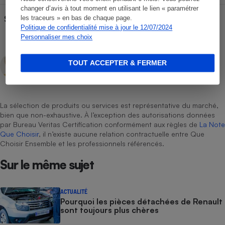
changer d’avis à tout moment en utilisant le lien « paramétrer
Siège pivotant
les traceurs » en bas de chaque page.
Non
Politique de confidentialité mise à jour le 12/07/2024
Personnaliser mes choix
Lars Ly
TOUT ACCEPTER & FERMER
Rédacteur technique
La sélection de produits ou services est représentative du marché,
bien que non-exhaustive. À l’exception des autorisations données
par Bureau Veritas Certification conformément aux règles de
La Note
Que Choisir
, il n’existe aucune relation contractuelle entre Que
Choisir Ensemble et les professionnels référencés.
Sur le même sujet
ACTUALITÉ
Pourquoi les pièces détachées de Renault
sont toujours plus chères