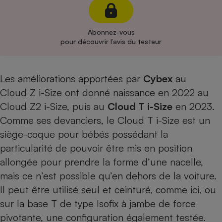
Cafetière à expressos
Abonnez-vous
pour découvrir l’avis du testeur
Les améliorations apportées par
Cybex
au
Cloud Z i-Size
ont donné naissance en 2022 au
Cloud Z2 i-Size
, puis au
Cloud T i-Size
en 2023.
Robot ménager
Comme ses devanciers, le Cloud T i-Size est un
siège-coque pour bébés possédant la
particularité de pouvoir être mis en position
allongée pour prendre la forme d’une nacelle,
mais ce n’est possible qu’en dehors de la voiture.
Il peut être utilisé seul et ceinturé, comme ici, ou
sur la base T de type Isofix à jambe de force
pivotante
, une configuration également testée.