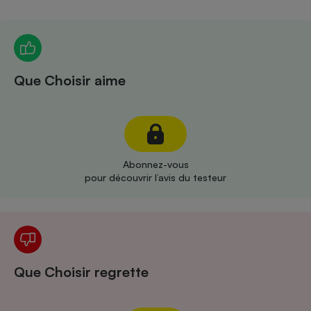
Téléphone mobile -
Smartphone
Plaque de cuisson à
induction
Que Choisir aime
Climatiseur -
Ventilateur
Antivirus
Abonnez-vous
pour découvrir l’avis du testeur
Climatiseur -
Ventilateur
Que Choisir regrette