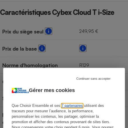
Caractéristiques Cybex Cloud T i-Size
249,95 €
Prix du siège seul
Prix de la base
Norme d'homologation
R129
Continuer sans accepter
Groupe ou équivalent
Groupe 0+
Gérer mes cookies
Siège homologué pour
Enfant de 45 à 87 cm
Que Choisir Ensemble et ses
7 partenaires
utilisent des
traceurs pour mesurer l’audience, la performance,
Mode d'installation de la
personnaliser les contenus, les partager, optimiser la
Siège ceinturé
configuration testée
promotion et afficher des contenus provenant de sites tiers.
Nous conserverons votre choix pendant 6 mois. Vous pourrez