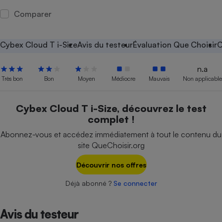
Comparer
Petit électroménager - U
Complément
alimentaire
Mutuelle
Cybex Cloud T i-Size
Avis du testeur
Évaluation Que Choisir
C
Assurance emprunteur
n.a
Très bon
Bon
Moyen
Médiocre
Mauvais
Non applicable
Matelas
Champagne
Cybex Cloud T i-Size, découvrez le test
bouteille
Banque en 
complet !
Téléviseur
Abonnez-vous et accédez immédiatement à tout le contenu du
Antimoustique
Lave-linge
site QueChoisir.org
Découvrir nos offres
Déjà abonné ?
Se connecter
Radiateur électrique
Avis du testeur