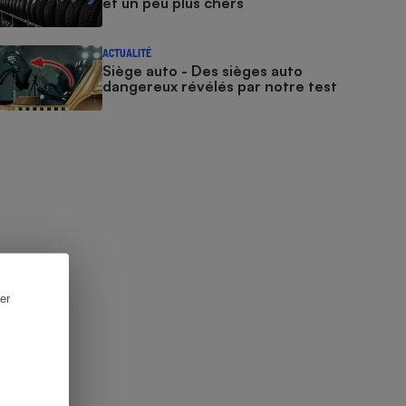
et un peu plus chers
ACTUALITÉ
Siège auto - Des sièges auto
dangereux révélés par notre test
er