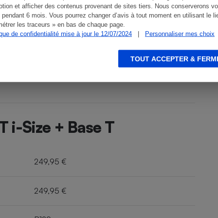
tion et afficher des contenus provenant de sites tiers. Nous conserverons vo
 pendant 6 mois. Vous pourrez changer d’avis à tout moment en utilisant le li
étrer les traceurs » en bas de chaque page.
ique de confidentialité mise à jour le 12/07/2024
|
Personnaliser mes choix
TOUT ACCEPTER & FERM
 i-Size + Base T
249,95 €
249,95 €