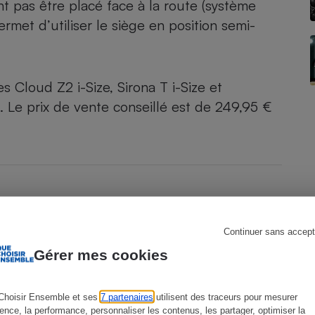
ent pas être placé face à la route (système
rmet d’utiliser le siège en position semi-
s
Réfrigérateur
ges
Cloud Z2 i-Size
,
Sirona T i-Size
et
. Le prix de vente conseillé est de 249,95 €
Continuer sans accept
Gérer mes cookies
Choisir Ensemble et ses
7 partenaires
utilisent des traceurs pour mesurer
ience, la performance, personnaliser les contenus, les partager, optimiser la