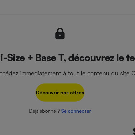
- Ustensile
Foie gras
Aide auditive
r
Assurance vie
-Size + Base T, découvrez le te
ccédez immédiatement à tout le contenu du site Q
Poêle à granulés
gne - Comment choisir une
lle de champagne
en ligne
Découvrir nos offres
Ordinateur portable
Crème solaire
Lave-vaisselle
Déjà abonné ?
Se connecter