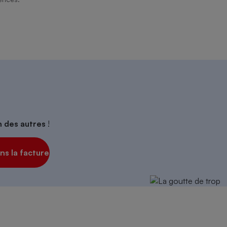
on des autres
!
s la facture