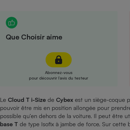
Radiateur électrique
Téléphone mobile -
Smartphone
Plaque de cuisson à
Que Choisir aime
induction
Climatiseur -
Ventilateur
Abonnez-vous
pour découvrir l’avis du testeur
Antivirus
Climatiseur -
Le
Cloud T i-Size
de
Cybex
est un siège-coque po
Ventilateur
pouvoir être mis en position allongée pour prendre
possible qu’en dehors de la voiture. Il peut être ut
base T
de type Isofix à jambe de force. Sur cette ba