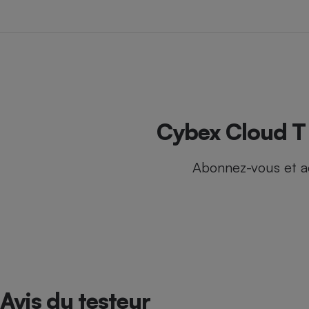
Internet
Gros électroménager
Téléphonie
Petit électroménager 
Complément
alimentaire
Mutuelle
Assurance emprunteu
Cybex Cloud T i
Abonnez-vous et a
Matelas
Champa
boutei
Banque 
Téléviseur
Antimoustique
Lave-linge
Avis du testeur