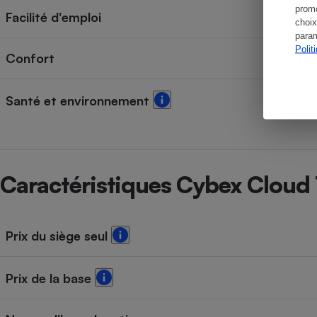
promo
Facilité d'emploi
choix
param
Polit
Confort
Santé et environnement
Caractéristiques Cybex Cloud T
Prix du siège seul
Prix de la base