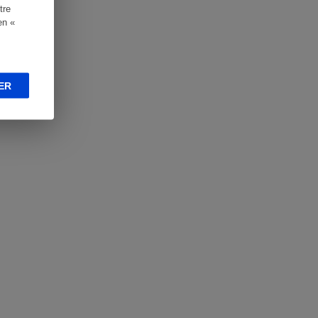
tre
en «
ER