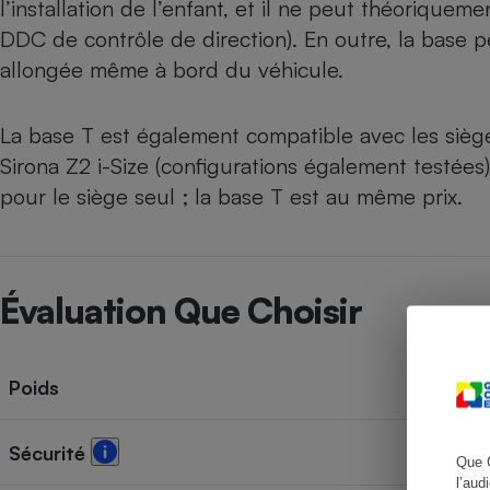
l’installation de l’enfant, et il ne peut théoriquem
DDC de contrôle de direction). En outre, la base pe
allongée même à bord du véhicule.
Cafetière à expresso
La base T est également compatible avec les siè
Sirona Z2 i-Size
(configurations également testées)
pour le siège seul ; la base T est au même prix.
Évaluation Que Choisir
Robot ménager
Poids
Sécurité
Que 
l’aud