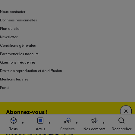
Nous contacter
Données personnelles
Plan du site
Newsletter
Conditions générales
Paramétrer les traceurs
Questions fréquentes
Droits de reproduction et de diffusion
Mentions légales
Panel
Association indépendante de l’État, des syndicats, des producteurs et des
Abonnez-vous !
distributeurs depuis 1951.
Bénéficiez d'une expertise unique tout en soutenant
une association 100 % indépendante de l'Etat, des
Tests
Actus
Services
Nos combats
Rechercher
producteurs et des distributeurs.