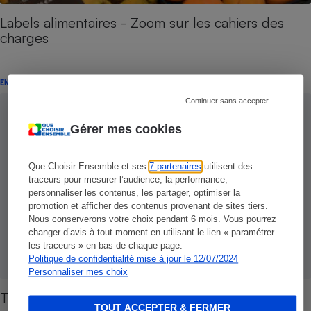
Labels alimentaires - Zoom sur les cahiers des
charges
ENQUÊTE
Continuer sans accepter
Gérer mes cookies
Que Choisir Ensemble et ses
7 partenaires
utilisent des
traceurs pour mesurer l’audience, la performance,
personnaliser les contenus, les partager, optimiser la
promotion et afficher des contenus provenant de sites tiers.
Nous conserverons votre choix pendant 6 mois. Vous pourrez
changer d’avis à tout moment en utilisant le lien « paramétrer
les traceurs » en bas de chaque page.
Politique de confidentialité mise à jour le 12/07/2024
Personnaliser mes choix
Textiles bio - Porter du 100 % écolo, c'est coton
TOUT ACCEPTER & FERMER