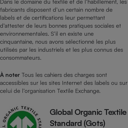
Dans le domaine du textile et de l’habillement, les
fabricants disposent d’un certain nombre de
Petit électroménager - U
Complément
labels et de certifications leur permettant
alimentaire
Mutuelle
d’attester de leurs bonnes pratiques sociales et
Assurance emprunteur
environnementales. S’il en existe une
cinquantaine, nous avons sélectionné les plus
utilisés par les industriels et les plus connus des
Matelas
consommateurs.
Champagne
bouteille
Banque en 
Téléviseur
À noter
Tous les cahiers des charges sont
Antimoustique
accessibles sur les sites Internet des labels ou sur
Lave-linge
celui de l’organisation Textile Exchange.
Global Organic Textile
Radiateur électrique
Standard (Gots)