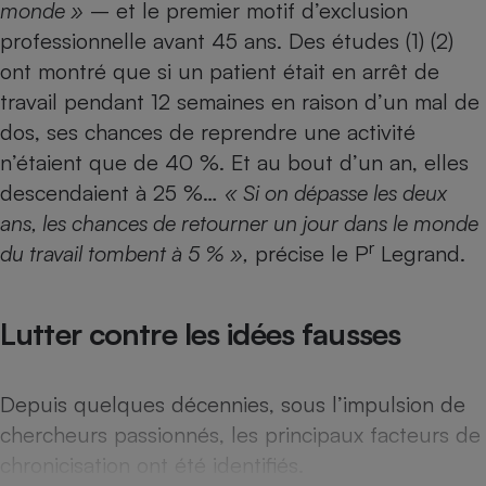
monde »
– et le premier motif d’exclusion
Téléphone mobile -
Smartphone
professionnelle avant 45 ans. Des études (1) (2)
Plaque de cuisson à
induction
ont montré que si un patient était en arrêt de
travail pendant 12 semaines en raison d’un mal de
dos, ses chances de reprendre une activité
n’étaient que de 40 %. Et au bout d’un an, elles
Climatiseur -
Ventilateur
descendaient à 25 %…
« Si on dépasse les deux
ans, les chances de retourner un jour dans le monde
r
Antivirus
du travail tombent à 5 % »,
précise le P
Legrand.
Climatiseur -
Ventilateur
Lutter contre les idées fausses
Depuis quelques décennies, sous l’impulsion de
chercheurs passionnés, les principaux facteurs de
chronicisation ont été identifiés.