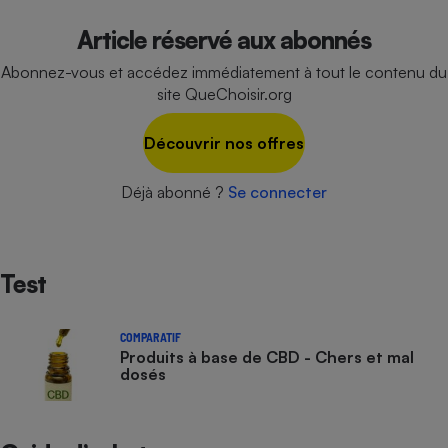
Cafetière à expressos
Article réservé aux abonnés
Abonnez-vous et accédez immédiatement à tout le contenu du
site QueChoisir.org
Découvrir nos offres
Déjà abonné ?
Se connecter
Robot ménager
Test
COMPARATIF
Produits à base de CBD - Chers et mal
dosés