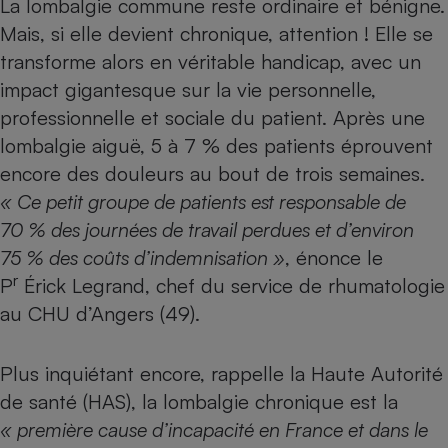
La lombalgie commune reste ordinaire et bénigne.
Mais, si elle devient chronique, attention ! Elle se
Petit électroménager - U
Complément
transforme alors en véritable handicap, avec un
alimentaire
Mutuelle
impact gigantesque sur la vie personnelle,
Assurance emprunteur
professionnelle et sociale du patient. Après une
lombalgie aiguë, 5 à 7 % des patients éprouvent
encore des douleurs au bout de trois semaines.
Matelas
« Ce petit groupe de patients est responsable de
Champagne
bouteille
70 % des journées de travail perdues et d’environ
Banque en 
75 % des coûts d’indemnisation »
, énonce le
Téléviseur
r
P
Érick Legrand, chef du service de rhumatologie
Antimoustique
Lave-linge
au CHU d’Angers (49).
Plus inquiétant encore, rappelle la Haute Autorité
Radiateur électrique
de santé (HAS), la lombalgie chronique est la
« première cause d’incapacité en France et dans le