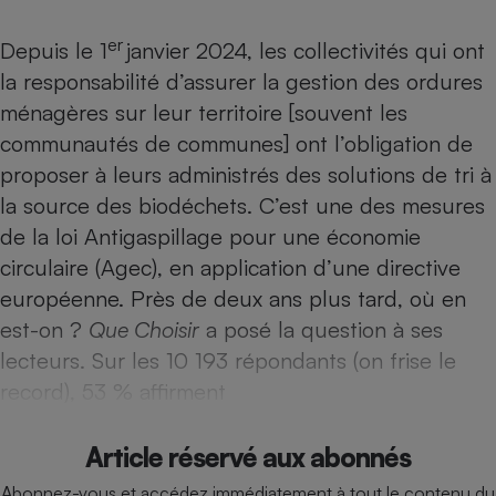
Téléphone mobile -
Smartphone
er
Depuis le 1
janvier 2024, les collectivités qui ont
Plaque de cuisson à
induction
la responsabilité d’assurer la gestion des ordures
ménagères sur leur territoire [souvent les
communautés de communes] ont l’obligation de
Climatiseur -
proposer à leurs administrés des solutions de tri à
Ventilateur
la source des biodéchets. C’est une des mesures
de la loi Antigaspillage pour une économie
Antivirus
circulaire (Agec), en application d’une directive
Climatiseur -
européenne. Près de deux ans plus tard, où en
Ventilateur
est-on ?
Que Choisir
a posé la question à ses
lecteurs. Sur les 10 193 répondants (on frise le
record), 53 % affirment
Article réservé aux abonnés
Abonnez-vous et accédez immédiatement à tout le contenu du