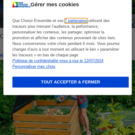
Gérer mes cookies
Que Choisir Ensemble et ses
7 partenaires
utilisent des
traceurs pour mesurer l’audience, la performance,
personnaliser les contenus, les partager, optimiser la
Compostage - Des citadins s’y mettent
promotion et afficher des contenus provenant de sites tiers.
Nous conserverons votre choix pendant 6 mois. Vous pourrez
changer d’avis à tout moment en utilisant le lien « paramétrer
les traceurs » en bas de chaque page.
ACTUALITÉ
Politique de confidentialité mise à jour le 12/07/2024
Personnaliser mes choix
TOUT ACCEPTER & FERMER