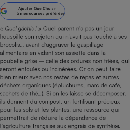
Ajouter
Que Choisir
Petit électroménager - U
Complément
à mes sources préférées
alimentaire
Mutuelle
Assurance emprunteur
« Quel gâchis ! »
Quel parent n’a pas un jour
houspillé son rejeton qui n’avait pas touché à ses
brocolis… avant d’aggraver le gaspillage
alimentaire en vidant son assiette dans la
Matelas
Champagne
poubelle grise – celle des ordures non triées, qui
bouteille
Banque en 
seront enfouies ou incinérées. Or on peut faire
Téléviseur
bien mieux avec nos restes de repas et autres
Antimoustique
déchets organiques (épluchures, marc de café,
Lave-linge
sachets de thé…). Si on les laisse se décomposer,
ils donnent du compost, un fertilisant précieux
pour les sols et les plantes, une ressource qui
Radiateur électrique
permettrait de réduire la dépendance de
l’agriculture française aux engrais de synthèse.