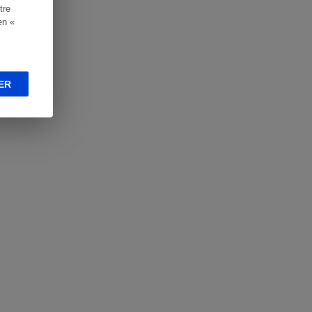
tre
en «
ER