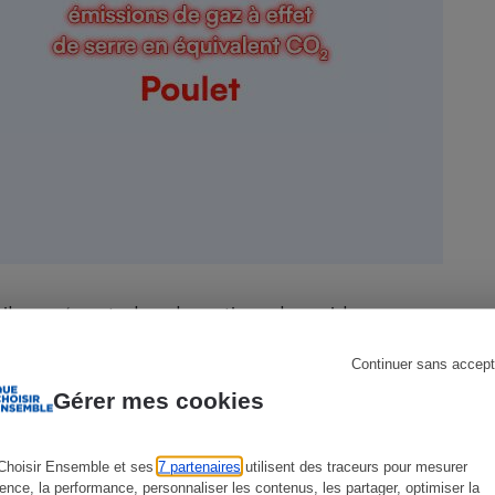
s
Réfrigérateur
 il représente les deux tiers du poids
œuf (98 %), le reste étant dû aux émissions
Continuer sans accept
 le poulet), de l’emballage et du transport.
Gérer mes cookies
u bœuf
Choisir Ensemble et ses
7 partenaires
utilisent des traceurs pour mesurer
ience, la performance, personnaliser les contenus, les partager, optimiser la