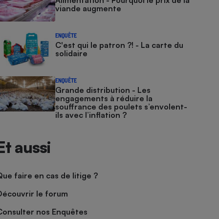
Alimentation - Pourquoi le prix de la
viande augmente
ENQUÊTE
C'est qui le patron ?! - La carte du
solidaire
ENQUÊTE
Grande distribution - Les
engagements à réduire la
souffrance des poulets s’envolent-
ils avec l’inflation ?
Et aussi
Que faire en cas de litige ?
Découvrir le forum
Consulter nos Enquêtes