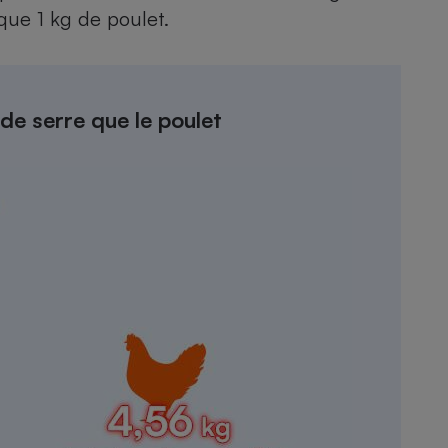
Électricité - Gaz
 que 1 kg de poulet.
Appareil photo
numérique
Four encastrable
de serre que le poulet
Lessive
Aspirateur