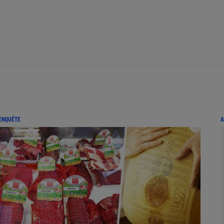
ENQUÊTE
A