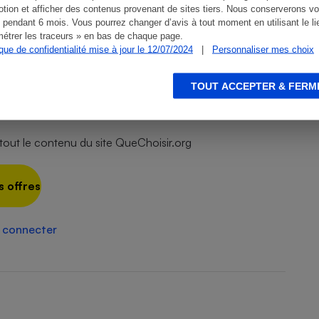
tion et afficher des contenus provenant de sites tiers. Nous conserverons vo
 pendant 6 mois. Vous pourrez changer d’avis à tout moment en utilisant le li
étrer les traceurs » en bas de chaque page.
ique de confidentialité mise à jour le 12/07/2024
|
Personnaliser mes choix
TOUT ACCEPTER & FERM
 aux abonnés
ut le contenu du site QueChoisir.org
s offres
 connecter