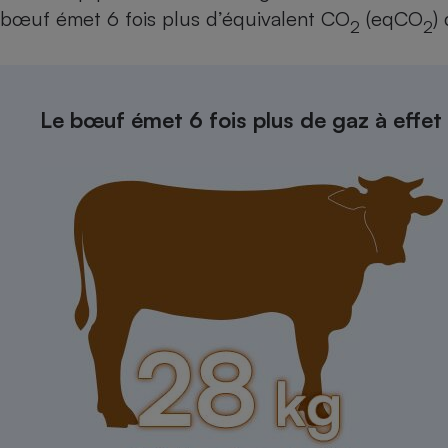
Radiateur électrique
bœuf émet 6 fois plus d’équivalent CO
(eqCO
)
2
2
Téléphone mobile -
Smartphone
Plaque de cuisson à
Le bœuf émet 6 fois plus de gaz à effet 
induction
Climatiseur -
Ventilateur
Antivirus
Climatiseur -
Ventilateur