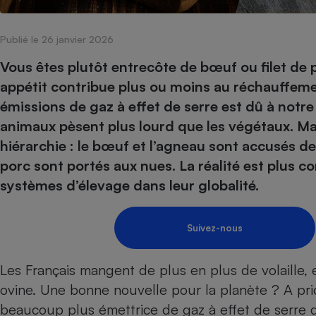
Internet
Publié le 26 janvier 2026
Gros électroménager
Téléphonie
Petit électroménager 
Vous êtes plutôt entrecôte de bœuf ou filet de 
Complément
appétit contribue plus ou moins au réchauffemen
alimentaire
Mutuelle
émissions de gaz à effet de serre est dû à notre 
Assurance emprunteu
animaux pèsent plus lourd que les végétaux. Mais
hiérarchie : le bœuf et l’agneau sont accusés de
porc sont portés aux nues. La réalité est plus 
Matelas
systèmes d’élevage dans leur globalité.
Champa
boutei
Banque 
Téléviseur
Suivez-nous
Antimoustique
Lave-linge
Les Français mangent de plus en plus de volaille,
ovine. Une bonne nouvelle pour la planète ? A prio
beaucoup plus émettrice de gaz à effet de serre q