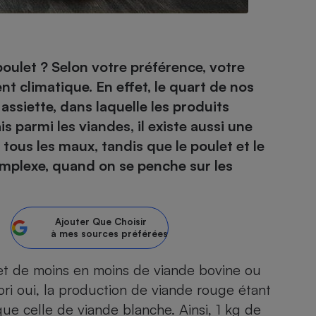
- Ustensile
poulet ? Selon votre préférence, votre
Foie gras
t climatique. En effet, le quart de nos
Aide auditive
assiette, dans laquelle les produits
r
Assurance vie
 parmi les viandes, il existe aussi une
 tous les maux, tandis que le poulet et le
complexe, quand on se penche sur les
Poêle à granulés
gne - Comment choisir une
lle de champagne
en ligne
Ajouter
Que Choisir
Ordinateur portable
à mes sources préférées
Crème solaire
Lave-vaisselle
 et de moins en moins de viande bovine ou
ri oui, la production de viande rouge étant
ue celle de viande blanche. Ainsi, 1 kg de