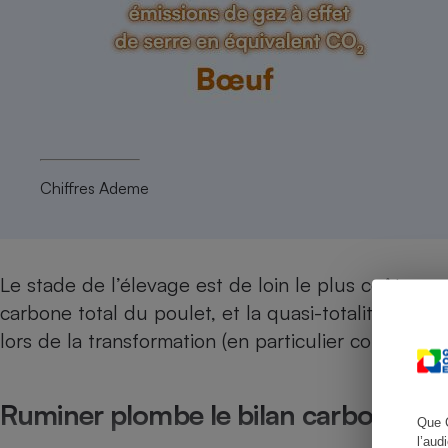
Cafetière à expresso
Chiffres Ademe
Le stade de l’élevage est de loin le plus coûteux :
Robot ménager
carbone total du poulet, et la quasi-totalité du b
lors de la transformation (en particulier concernant
Ruminer plombe le bilan carbone d
Que 
l’aud