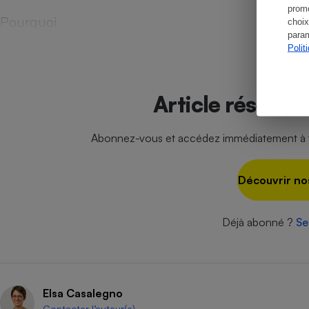
promo
Pourquoi
choix
param
Polit
Article réservé
Abonnez-vous et accédez immédiatement à to
Découvrir no
Déjà abonné ?
Se
Elsa Casalegno
Contacter l’auteur(e)