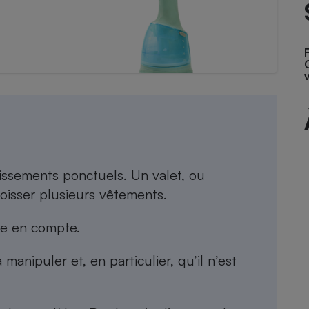
Électricité - Gaz
Appareil photo
numérique
Four encastrable
Lessive
hissements ponctuels. Un valet, ou
roisser plusieurs vêtements.
Aspirateur
re en compte.
manipuler et, en particulier, qu’il n’est