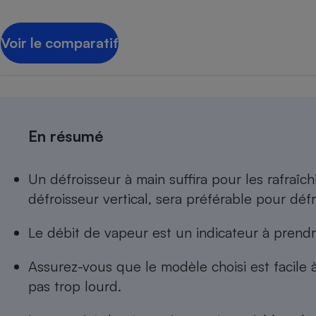
Radiateur électrique
Voir le comparatif
Téléphone mobile -
Smartphone
Plaque de cuisson à
induction
En résumé
Climatiseur -
Ventilateur
Un défroisseur à main suffira pour les rafraîc
défroisseur vertical, sera préférable pour déf
Antivirus
Climatiseur -
Le débit de vapeur est un indicateur à prend
Ventilateur
Assurez-vous que le modèle choisi est facile à 
pas trop lourd.