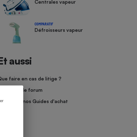
Centrales vapeur
COMPARATIF
Défroisseurs vapeur
Et aussi
Que faire en cas de litige ?
Découvrir le forum
Consulter nos Guides d'achat
er