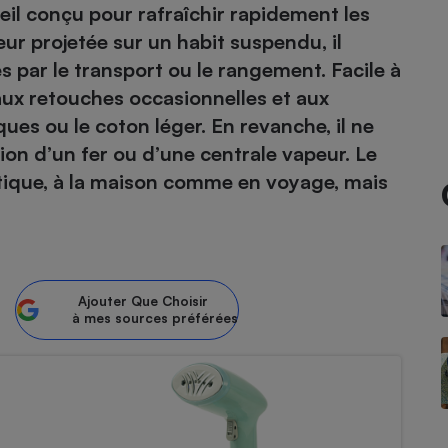
reil conçu pour rafraîchir rapidement les
ur projetée sur un habit suspendu, il
és par le transport ou le rangement. Facile à
- Ustensile
t aux retouches occasionnelles et aux
Foie gras
ques ou le coton léger. En revanche, il ne
Aide auditive
ition d’un fer ou d’une centrale vapeur. Le
r
Assurance vie
ique, à la maison comme en voyage, mais
Poêle à granulés
gne - Comment choisir une
lle de champagne
en ligne
Ajouter
Que Choisir
Ordinateur portable
à mes sources préférées
Crème solaire
Lave-vaisselle