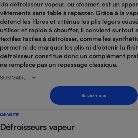
Un défroisseur vapeur, ou
steamer
, est un appa
Internet
vêtements sans table à repasser. Grâce à la vape
Gros électroménager
Téléphonie
détend les fibres et atténue les plis légers caus
Petit électroménager 
utiliser et rapide à chauffer, il convient surtou
Complément
textiles faciles à défroisser, comme les synthéti
alimentaire
Mutuelle
permet ni de marquer les plis ni d’obtenir la fin
Assurance emprunteu
défroisseur constitue donc un complément prat
ne remplace pas un repassage classique.
SOMMAIRE
Matelas
Champa
boutei
Banque 
Suivez-nous
Téléviseur
Antimoustique
Lave-linge
COMPARATIF
Défroisseurs vapeur