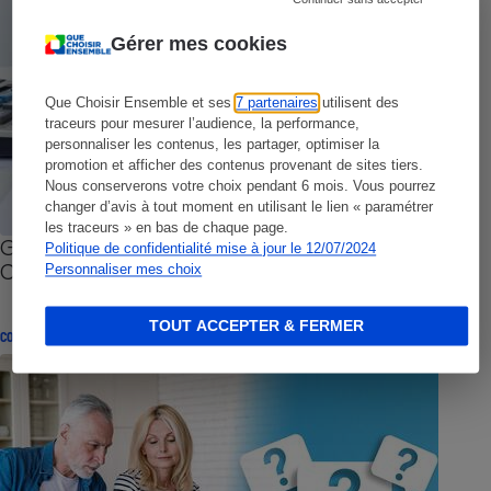
Gérer mes cookies
Que Choisir Ensemble et ses
7 partenaires
utilisent des
traceurs pour mesurer l’audience, la performance,
personnaliser les contenus, les partager, optimiser la
promotion et afficher des contenus provenant de sites tiers.
Nous conserverons votre choix pendant 6 mois. Vous pourrez
changer d’avis à tout moment en utilisant le lien « paramétrer
les traceurs » en bas de chaque page.
Gel des cotisations des mutuelles - L’UFC-Que
Politique de confidentialité mise à jour le 12/07/2024
Choisir s’engage pour l’application de la loi
Personnaliser mes choix
TOUT ACCEPTER & FERMER
CONSEILS