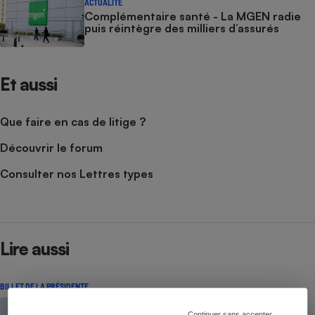
ACTUALITÉ
Complémentaire santé - La MGEN radie
puis réintègre des milliers d’assurés
Et aussi
Que faire en cas de litige ?
Découvrir le forum
Consulter nos Lettres types
Lire aussi
BILLET DE LA PRÉSIDENTE
Continuer sans accepter