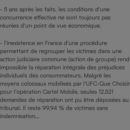
Téléphone mobile -
Smartphone
- 5 ans après les faits, les conditions d'une
Plaque de cuisson à
concurrence effective ne sont toujours pas
induction
réunies d'un point de vue économique.
- l'inexistence en France d'une procédure
Climatiseur -
Ventilateur
permettant de regrouper les victimes dans une
action judiciaire commune (action de groupe) rend
impossible la réparation intégrale des préjudices
Antivirus
individuels des consommateurs. Malgré les
Climatiseur -
Ventilateur
moyens colossaux mobilisés par l'UFC-Que Choisir
pour l'opération Cartel Mobile, seules 12.521
demandes de réparation ont pu être déposées au
tribunal. Il reste 99,94 % de victimes sans
indemnisation...