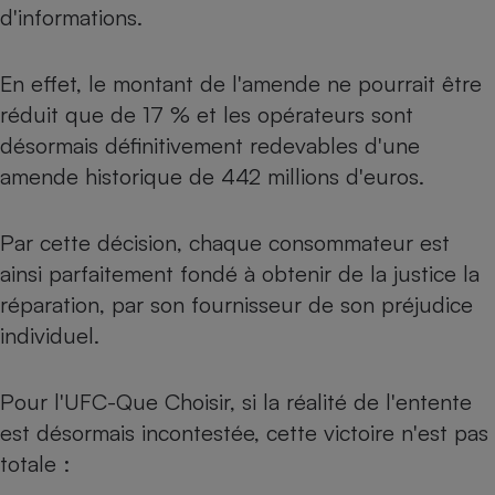
d'informations.
Petit électroménager - U
Complément
alimentaire
En effet, le montant de l'amende ne pourrait être
Mutuelle
Assurance emprunteur
réduit que de 17 % et les opérateurs sont
désormais définitivement redevables d'une
amende historique de 442 millions d'euros.
Matelas
Champagne
Par cette décision, chaque consommateur est
bouteille
Banque en 
ainsi parfaitement fondé à obtenir de la justice la
Téléviseur
réparation, par son fournisseur de son préjudice
Antimoustique
Lave-linge
individuel.
Pour l'UFC-Que Choisir, si la réalité de l'entente
est désormais incontestée, cette victoire n'est pas
Radiateur électrique
totale :