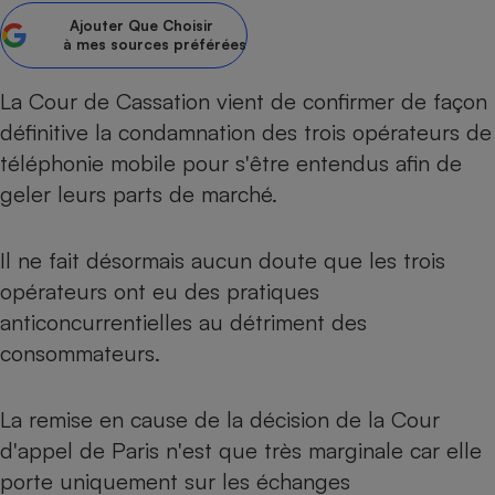
pression
Choisir son fioul
Assurance
Sécurité - Hygiène
Circulation routière
Ajouter
Que Choisir
à mes sources préférées
Choisir son pellet
Crédit immobilier
Banque - Crédit
Contrôle technique - Rép
Comparateur assurance emprunteur
Maison de retraite
Epargne - Fiscalité
Comparateu
Pièce détachée
La Cour de Cassation vient de confirmer de façon
Energie Moins Chère Ensemble
Comparatif réfrigérateur
Comparatif casque audio
Comparatif tondeuse ro
Moto
définitive la condamnation des trois opérateurs de
Comparatif plaque à indu
Comparatif barre de son
Comparatif poêle à gran
téléphonie mobile pour s'être entendus afin de
Supermarché - Drive
geler leurs parts de marché.
Comparatif hotte aspira
Comparatif imprimante m
Comparatif radiateur éle
Électricité - Gaz
Hygiène - Beauté
Comparatif climatiseur m
Comparatif ordinateur p
Tous les comparateurs
Il ne fait désormais aucun doute que les trois
Maladie - Médecine - Mé
Comparatif aspirateur bal
Comparatif ultrabook
Aménagement
opérateurs ont eu des pratiques
Toutes les cartes interactives
Système de santé - Com
Comparatif aspirateur tr
Comparatif tablette tacti
Supermarché - Drive
Bricolage - Jardinage
anticoncurrentielles au détriment des
Retraite
Comparatif cafetière au
Chauffage
consommateurs.
Speedtest - Testez le débit de votre
Mutuelle
Comparatif robot cuiseu
Image et son
Produit d'entretien
connexion Internet
Comparatif centrale vap
Comparateur auto
La remise en cause de la décision de la Cour
Informatique
Sécurité domestique
d'appel de Paris n'est que très marginale car elle
Internet
porte uniquement sur les échanges
Gros électroménager
Téléphonie