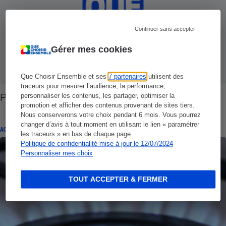
Continuer sans accepter
Gérer mes cookies
Que Choisir Ensemble et ses
7 partenaires
utilisent des
traceurs pour mesurer l’audience, la performance,
Prix des jouets - Les condamnations définitives
personnaliser les contenus, les partager, optimiser la
promotion et afficher des contenus provenant de sites tiers.
Nous conserverons votre choix pendant 6 mois. Vous pourrez
changer d’avis à tout moment en utilisant le lien « paramétrer
ACTION QUE CHOISIR ENSEMBLE
les traceurs » en bas de chaque page.
Politique de confidentialité mise à jour le 12/07/2024
Personnaliser mes choix
TOUT ACCEPTER & FERMER