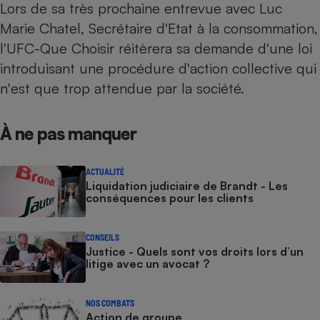
Lors de sa très prochaine entrevue avec Luc
Cafetière à expressos
Marie Chatel, Secrétaire d'Etat à la consommation,
l'UFC-Que Choisir réitèrera sa demande d'une loi
introduisant une procédure d'action collective qui
n'est que trop attendue par la société.
À ne pas manquer
Robot ménager
ACTUALITÉ
Liquidation judiciaire de Brandt - Les
conséquences pour les clients
CONSEILS
Justice - Quels sont vos droits lors d’un
litige avec un avocat ?
NOS COMBATS
Action de groupe