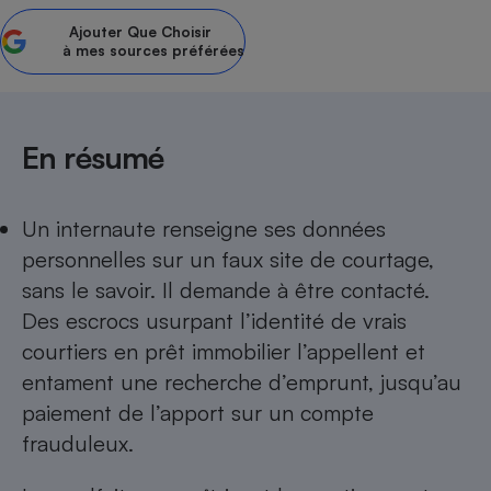
Ajouter
Que Choisir
Petit électroménager - U
Complément
à mes sources préférées
alimentaire
Mutuelle
Assurance emprunteur
En résumé
Matelas
Champagne
Un internaute renseigne ses données
bouteille
Banque en 
personnelles sur un faux site de courtage,
Téléviseur
sans le savoir. Il demande à être contacté.
Antimoustique
Des escrocs usurpant l’identité de vrais
Lave-linge
courtiers en prêt immobilier l’appellent et
entament une recherche d’emprunt, jusqu’au
paiement de l’apport sur un compte
Radiateur électrique
frauduleux.