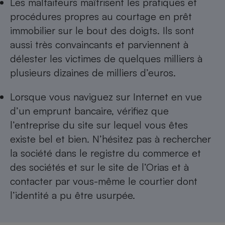
Les malfaiteurs maîtrisent les pratiques et
Téléphone mobile -
Smartphone
procédures propres au courtage en prêt
Plaque de cuisson à
immobilier sur le bout des doigts. Ils sont
induction
aussi très convaincants et parviennent à
délester les victimes de quelques milliers à
plusieurs dizaines de milliers d’euros.
Climatiseur -
Ventilateur
Lorsque vous naviguez sur Internet en vue
d’un emprunt bancaire, vérifiez que
Antivirus
l’entreprise du site sur lequel vous êtes
Climatiseur -
existe bel et bien. N’hésitez pas à rechercher
Ventilateur
la société dans le registre du commerce et
des sociétés et sur le site de l’Orias et à
contacter par vous-même le courtier dont
l’identité a pu être usurpée.