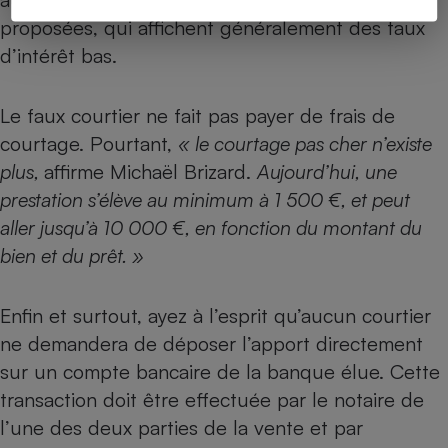
proposées, qui affichent généralement des taux
d’intérêt bas.
Le faux courtier ne fait pas payer de frais de
courtage. Pourtant,
« le courtage pas cher n’existe
plus,
affirme Michaël Brizard.
Aujourd’hui, une
prestation s’élève au minimum à 1 500 €, et peut
aller jusqu’à 10 000 €, en fonction du montant du
bien et du prêt. »
Enfin et surtout, ayez à l’esprit qu’aucun courtier
ne demandera de déposer l’apport directement
sur un compte bancaire de la banque élue. Cette
transaction doit être effectuée par le notaire de
l’une des deux parties de la vente et par