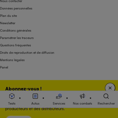
Nous contacter
Données personnelles
Plan du site
Newsletter
Conditions générales
Paramétrer les traceurs
Questions fréquentes
Droits de reproduction et de diffusion
Mentions légales
Panel
Association indépendante de l’État, des syndicats, des producteurs et des
Abonnez-vous !
distributeurs depuis 1951.
Bénéficiez d'une expertise unique tout en soutenant
une association 100 % indépendante de l'Etat, des
Tests
Actus
Services
Nos combats
Rechercher
producteurs et des distributeurs.