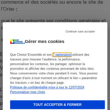
commerce et des sociétés ou encore le site de
l’Orias ;
que le site présente ses conditions générales et
ses coordonnées ;
Continuer sans accepter
si tous les liens sont cliquables.
Gérer mes cookies
Ensuite, lors de l’appel de votre interlocuteur,
Que Choisir Ensemble et ses
7 partenaires
utilisent des
traceurs pour mesurer l’audience, la performance,
tapez son numéro de téléphone sur Internet.
personnaliser les contenus, les partager, optimiser la
Vous verrez ainsi s’il est identifié comme un
promotion et afficher des contenus provenant de sites tiers.
support d’arnaque.
Nous conserverons votre choix pendant 6 mois. Vous pourrez
changer d’avis à tout moment en utilisant le lien « paramétrer
les traceurs » en bas de chaque page.
Politique de confidentialité mise à jour le 12/07/2024
L’adresse mail de votre interlocuteur peut aussi
Personnaliser mes choix
vous mettre sur la piste, car elle ne correspond
pas à celui de la vraie société falsifiée. Attention
TOUT ACCEPTER & FERMER
aussi à la banque choisie et aux offres bancaires