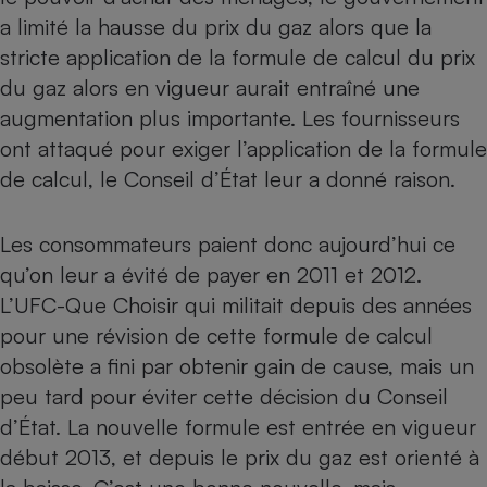
Téléphone mobile -
a limité la hausse du prix du gaz
alors que la
Smartphone
Plaque de cuisson à
stricte application de la formule de calcul du prix
induction
du gaz alors en vigueur aurait entraîné une
augmentation plus importante. Les fournisseurs
ont attaqué pour exiger l’application de la formule
Climatiseur -
de calcul, le Conseil d’État leur a donné raison.
Ventilateur
Les consommateurs paient donc aujourd’hui ce
Antivirus
qu’on leur a évité de payer en 2011 et 2012.
Climatiseur -
L’UFC-Que Choisir qui militait depuis des années
Ventilateur
pour une révision de cette formule de calcul
obsolète a fini par obtenir gain de cause, mais un
peu tard pour éviter cette décision du Conseil
d’État. La nouvelle formule est entrée en vigueur
début 2013, et depuis le prix du gaz est orienté à