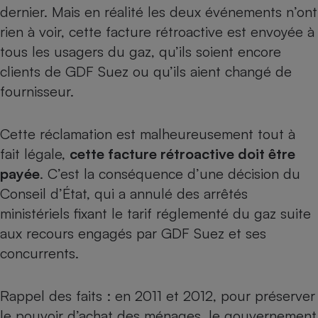
dernier. Mais en réalité les deux événements n’ont
Petit électroménager - U
rien à voir, cette facture rétroactive est envoyée à
Complément
alimentaire
tous les usagers du gaz, qu’ils soient encore
Mutuelle
Assurance emprunteur
clients de GDF Suez ou qu’ils aient changé de
fournisseur.
Cette réclamation est malheureusement tout à
Matelas
Champagne
fait légale,
cette facture rétroactive doit être
bouteille
Banque en 
payée
.
C’est la conséquence d’une décision du
Téléviseur
Conseil d’État
, qui a annulé des arrêtés
Antimoustique
Lave-linge
ministériels fixant le tarif réglementé du gaz suite
aux recours engagés par GDF Suez et ses
concurrents.
Radiateur électrique
Rappel des faits : en 2011 et 2012, pour préserver
le pouvoir d’achat des ménages,
le gouvernement