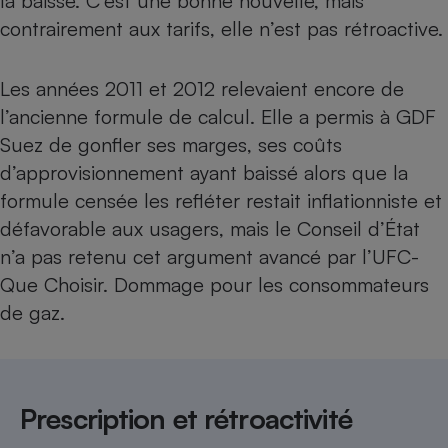
la baisse. C’est une bonne nouvelle, mais
contrairement aux tarifs, elle n’est pas rétroactive.
Cafetière à expressos
Les années 2011 et 2012 relevaient encore de
l’ancienne formule de calcul. Elle a permis à GDF
Suez de gonfler ses marges, ses coûts
d’approvisionnement ayant baissé alors que la
formule censée les refléter restait inflationniste et
défavorable aux usagers, mais le Conseil d’État
Robot ménager
n’a pas retenu cet argument avancé par l’UFC-
Que Choisir. Dommage pour les consommateurs
de gaz.
Prescription et rétroactivité