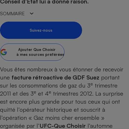
pression
Conseil d’État lui a donné raison.
Choisir son fioul
Assurance
Sécurité - Hygiène
Circulation routière
Choisir son pellet
Crédit immobilier
Banque - Crédit
SOMMAIRE
Contrôle technique - Rép
Comparateur assurance emprunteur
Maison de retraite
Epargne - Fiscalité
Comparateu
Pièce détachée
Suivez-nous
Energie Moins Chère Ensemble
Comparatif réfrigérateur
Comparatif casque audio
Comparatif tondeuse ro
Moto
Comparatif plaque à indu
Comparatif barre de son
Comparatif poêle à gran
Supermarché - Drive
Ajouter
Que Choisir
Comparatif hotte aspira
Comparatif imprimante m
Comparatif radiateur éle
à mes sources préférées
Électricité - Gaz
Hygiène - Beauté
Comparatif climatiseur m
Comparatif ordinateur p
Tous les comparateurs
Maladie - Médecine - Mé
Vous êtes nombreux à vous étonner de recevoir
Comparatif aspirateur bal
Comparatif ultrabook
Aménagement
Toutes les cartes interactives
une
facture rétroactive de GDF Suez
portant
Système de santé - Com
Comparatif aspirateur tr
Comparatif tablette tacti
Supermarché - Drive
Bricolage - Jardinage
e
sur les consommations de gaz du 3
trimestre
Retraite
Comparatif cafetière au
Chauffage
e
e
2011 et des 3
et 4
trimestres 2012. La surprise
Speedtest - Testez le débit de votre
Mutuelle
Comparatif robot cuiseu
Image et son
Produit d'entretien
est encore plus grande pour tous ceux qui ont
connexion Internet
Comparatif centrale vap
Comparateur auto
quitté l’opérateur historique et souscrit à
Informatique
Sécurité domestique
l’opération «
Gaz moins cher ensemble
»
Internet
organisée par l’
UFC-Que Choisir
l’automne
Gros électroménager
Téléphonie