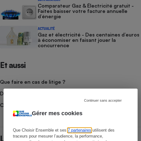
Comparateur Gaz & Électricité gratuit -
Faites baisser votre facture annuelle
d’énergie
ACTUALITÉ
Gaz et électricité - Des centaines d’euros
à économiser en faisant jouer la
concurrence
Et aussi
Que faire en cas de litige ?
Découvrir le forum
Continuer sans accepter
Consulter nos Actualités
Gérer mes cookies
Que Choisir Ensemble et ses
7 partenaires
utilisent des
traceurs pour mesurer l’audience, la performance,
Lire aussi