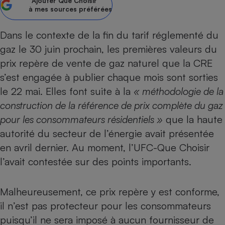
Ajouter
Que Choisir
à mes sources préférées
Petit électroménager - U
Complément
alimentaire
Dans le contexte de la fin du tarif réglementé du
Mutuelle
Assurance emprunteur
gaz le 30 juin prochain, les premières valeurs du
prix repère de vente de gaz naturel que la CRE
s’est engagée à publier chaque mois sont sorties
le 22 mai. Elles font suite à la
« méthodologie de la
Matelas
Champagne
construction de la référence de prix complète du gaz
bouteille
Banque en 
pour les consommateurs résidentiels »
que la haute
Téléviseur
autorité du secteur de l’énergie avait présentée
Antimoustique
en avril dernier. Au moment,
l’UFC-Que Choisir
Lave-linge
l’avait contestée sur des points importants
.
Malheureusement, ce prix repère y est conforme,
Radiateur électrique
il n’est pas protecteur pour les consommateurs
puisqu’il ne sera imposé à aucun fournisseur de