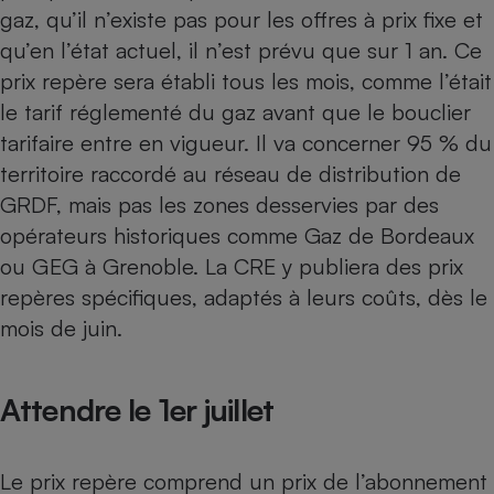
Téléphone mobile -
gaz, qu’il n’existe pas pour les offres à prix fixe et
Smartphone
qu’en l’état actuel, il n’est prévu que sur 1 an. Ce
Plaque de cuisson à
induction
prix repère sera établi tous les mois, comme l’était
le tarif réglementé du gaz avant que le bouclier
tarifaire entre en vigueur. Il va concerner 95 % du
Climatiseur -
territoire raccordé au réseau de distribution de
Ventilateur
GRDF, mais pas les zones desservies par des
opérateurs historiques comme Gaz de Bordeaux
Antivirus
ou GEG à Grenoble. La CRE y publiera des prix
Climatiseur -
repères spécifiques, adaptés à leurs coûts, dès le
Ventilateur
mois de juin.
Attendre le 1er juillet
Le prix repère comprend un prix de l’abonnement