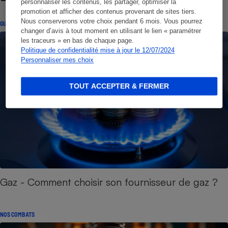
personnaliser les contenus, les partager, optimiser la
promotion et afficher des contenus provenant de sites tiers.
Nous conserverons votre choix pendant 6 mois. Vous pourrez
GUIDE D'ACHAT
changer d’avis à tout moment en utilisant le lien « paramétrer
les traceurs » en bas de chaque page.
Politique de confidentialité mise à jour le 12/07/2024
Personnaliser mes choix
TOUT ACCEPTER & FERMER
Gaz - Comment choisir son fournisseur de gaz ?
NOS COMBATS