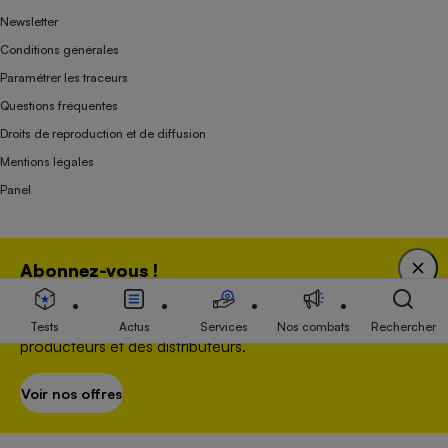
Newsletter
Conditions générales
Paramétrer les traceurs
Questions fréquentes
Droits de reproduction et de diffusion
Mentions légales
Panel
Association indépendante de l’État, des syndicats, des producteurs et des
Abonnez-vous !
distributeurs depuis 1951.
Bénéficiez d'une expertise unique tout en soutenant
une association 100 % indépendante de l'Etat, des
Tests
Actus
Services
Nos combats
Rechercher
producteurs et des distributeurs.
Voir nos offres
S’abonner