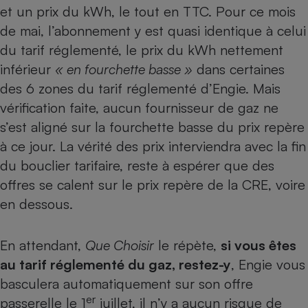
et un prix du kWh, le tout en TTC. Pour ce mois
Cafetière à expressos
de mai, l’abonnement y est quasi identique à celui
du tarif réglementé, le prix du kWh nettement
inférieur
« en fourchette basse »
dans certaines
des 6 zones du tarif réglementé d’Engie. Mais
vérification faite, aucun fournisseur de gaz ne
s’est aligné sur la fourchette basse du prix repère
à ce jour. La vérité des prix interviendra avec la fin
Robot ménager
du bouclier tarifaire, reste à espérer que des
offres se calent sur le prix repère de la CRE, voire
en dessous.
En attendant,
Que Choisir
le répète,
si vous êtes
au tarif réglementé du gaz, restez-y
, Engie vous
basculera automatiquement sur son offre
er
passerelle le 1
juillet, il n’y a aucun risque de