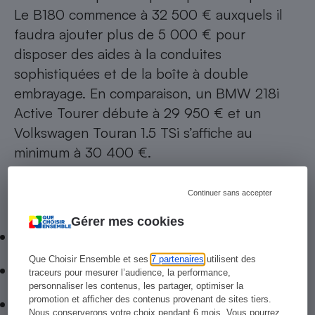
Le B180 commence à 32 500 € auxquels il
faudra ajouter plus de 5 000 € pour
disposer des aides à la conduites
sophistiquées et de la boîte à double
embrayage. En comparaison, un BMW 218i
Active Tourer débute à 29 950 € et un
Volkswagen Touran
1.5 TSi s’affiche au
minimum à 30 400 €.
Les +
Continuer sans accepter
Gérer mes cookies
Qualité de fabrication
Que Choisir Ensemble et ses
7 partenaires
utilisent des
Niveau d’équipement
traceurs pour mesurer l’audience, la performance,
personnaliser les contenus, les partager, optimiser la
promotion et afficher des contenus provenant de sites tiers.
Agrément
Nous conserverons votre choix pendant 6 mois. Vous pourrez