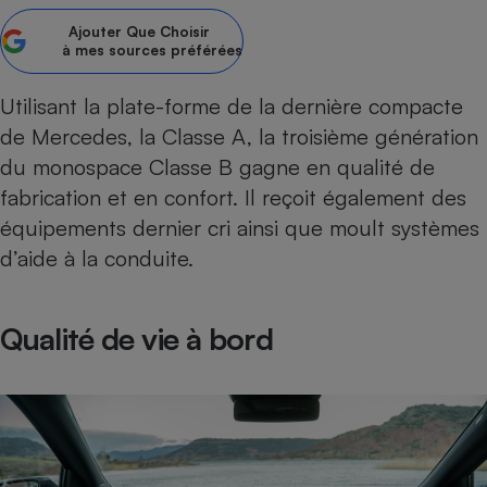
Ajouter
Que Choisir
Petit électroménager - U
Complément
à mes sources préférées
alimentaire
Mutuelle
Assurance emprunteur
Utilisant la plate-forme de la dernière
compacte
de Mercedes, la
Classe A
, la troisième génération
du monospace Classe B gagne en qualité de
fabrication et en confort. Il reçoit également des
Matelas
Champagne
équipements dernier cri ainsi que moult systèmes
bouteille
Banque en 
d’aide à la conduite.
Téléviseur
Antimoustique
Lave-linge
Qualité de vie à bord
Radiateur électrique