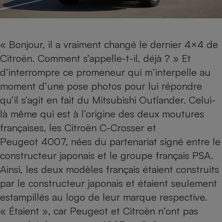
Petit électroménager - U
Complément
alimentaire
Mutuelle
« Bonjour, il a vraiment changé le dernier 4×4 de
Assurance emprunteur
Citroën. Comment s’appelle-t-il, déjà ? » Et
d’interrompre ce promeneur qui m’interpelle au
moment d’une pose photos pour lui répondre
Matelas
qu’il s’agit en fait du Mitsubishi Outlander. Celui-
Champagne
bouteille
là même qui est à l’origine des deux moutures
Banque en 
françaises, les Citroën C-Crosser et
Téléviseur
Peugeot 4007, nées du partenariat signé entre le
Antimoustique
Lave-linge
constructeur japonais et le groupe français PSA.
Ainsi, les deux modèles français étaient construits
par le constructeur japonais et étaient seulement
Radiateur électrique
estampillés au logo de leur marque respective.
« Étaient », car Peugeot et Citroën n’ont pas