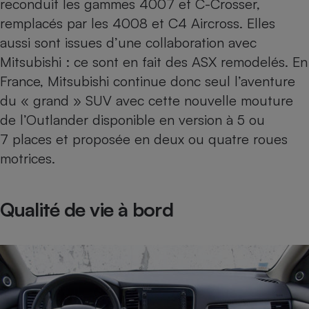
reconduit les gammes 4007 et C-Crosser,
Téléphone mobile -
Smartphone
remplacés par les 4008 et C4 Aircross. Elles
Plaque de cuisson à
aussi sont issues d’une collaboration avec
induction
Mitsubishi : ce sont en fait des ASX remodelés. En
France, Mitsubishi continue donc seul l’aventure
du
« grand » SUV
avec cette nouvelle mouture
Climatiseur -
Ventilateur
de l’Outlander disponible en version à 5 ou
7 places et proposée en deux ou quatre roues
motrices.
Antivirus
Climatiseur -
Ventilateur
Qualité de vie à bord