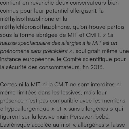
contient en revanche deux conservateurs bien
Téléphone mobile -
Smartphone
connus pour leur potentiel allergisant, la
Plaque de cuisson à
induction
méthylisothiazolinone et la
méthylchloroisothiazolinone, qu’on trouve parfois
sous la forme abrégée de
MIT
et CMIT.
« La
hausse spectaculaire des allergies à la MIT est un
Climatiseur -
Ventilateur
phénomène sans précédent »
, soulignait même une
instance européenne, le Comité scientifique pour
Antivirus
la sécurité des consommateurs, fin 2013.
Climatiseur -
Ventilateur
Certes ni la MIT ni la CMIT ne sont interdites ni
même limitées dans les lessives, mais leur
présence n’est pas compatible avec les mentions
« hypoallergénique » et « sans allergènes » qui
figurent sur la lessive main Persavon bébé.
L’astérisque accolée au mot « allergènes » laisse