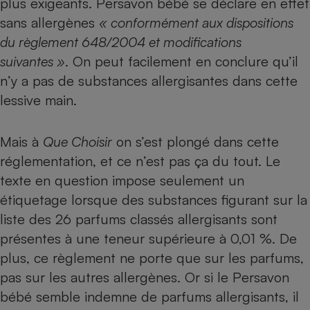
plus exigeants. Persavon bébé se déclare en effet
sans allergènes
« conformément aux dispositions
Petit électroménager - U
Complément
du règlement 648/2004 et modifications
alimentaire
Mutuelle
suivantes »
. On peut facilement en conclure qu’il
Assurance emprunteur
n’y a pas de substances allergisantes dans cette
lessive main.
Matelas
Champagne
Mais à
Que Choisir
on s’est plongé dans cette
bouteille
Banque en 
réglementation, et ce n’est pas ça du tout. Le
texte en question impose seulement un
Téléviseur
Antimoustique
étiquetage lorsque des
substances figurant sur la
Lave-linge
liste des 26 parfums classés allergisants sont
présentes à une teneur supérieure à 0,01 %
. De
plus, ce règlement ne porte que sur les parfums,
Radiateur électrique
pas sur les autres allergènes. Or si le Persavon
bébé semble indemne de parfums allergisants, il