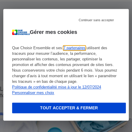
Continuer sans accepter
Gérer mes cookies
Que Choisir Ensemble et ses
7 partenaires
utilisent des
traceurs pour mesurer l’audience, la performance,
personnaliser les contenus, les partager, optimiser la
promotion et afficher des contenus provenant de sites tiers.
Nous conserverons votre choix pendant 6 mois. Vous pourrez
changer d’avis à tout moment en utilisant le lien « paramétrer
les traceurs » en bas de chaque page.
Lessive Le Chat bébé - Des parents rassurés à
Politique de confidentialité mise à jour le 12/07/2024
Personnaliser mes choix
tort
TOUT ACCEPTER & FERMER
GUIDE D'ACHAT