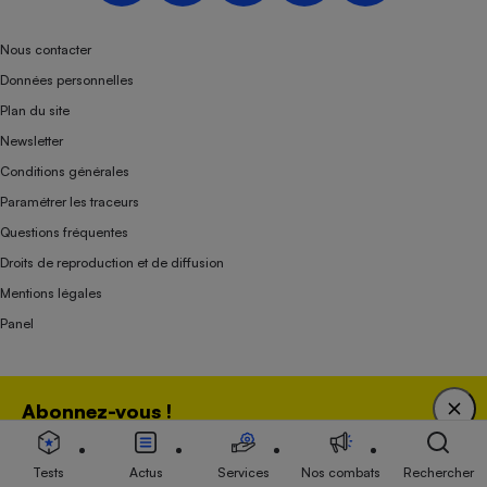
Nous contacter
Données personnelles
Plan du site
Newsletter
Conditions générales
Paramétrer les traceurs
Questions fréquentes
Droits de reproduction et de diffusion
Mentions légales
Panel
Association indépendante de l’État, des syndicats, des producteurs et des
Abonnez-vous !
distributeurs depuis 1951.
Bénéficiez d'une expertise unique tout en soutenant
une association 100 % indépendante de l'Etat, des
Tests
Actus
Services
Nos combats
Rechercher