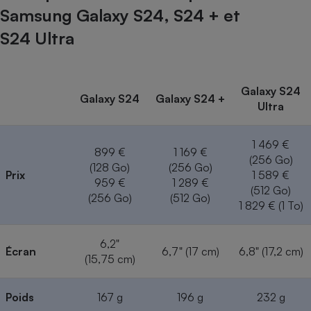
Samsung Galaxy S24, S24 + et
S24 Ultra
Galaxy S24
Galaxy S24
Galaxy S24 +
Ultra
1 469 €
899 €
1 169 €
(256 Go)
(128 Go)
(256 Go)
Prix
1 589 €
959 €
1 289 €
(512 Go)
(256 Go)
(512 Go)
1 829 € (1 To)
6,2"
Écran
6,7" (17 cm)
6,8" (17,2 cm)
(15,75 cm)
Poids
167 g
196 g
232 g