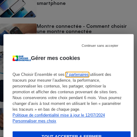
smartphone
Montre connectée - Comment choisir
une montre connectée
Continuer sans accepter
Smartphones reconditionnés - Nos
Gérer mes cookies
conseils pour bien choisir
Que Choisir Ensemble et ses
7 partenaires
utilisent des
traceurs pour mesurer l’audience, la performance,
Smartphones pas chers - Comment
personnaliser les contenus, les partager, optimiser la
choisir un smartphone low cost
promotion et afficher des contenus provenant de sites tiers.
Nous conserverons votre choix pendant 6 mois. Vous pourrez
changer d’avis à tout moment en utilisant le lien « paramétrer
les traceurs » en bas de chaque page.
Forfait téléphonique - Les 10 questions à
se poser pour bien choisir son forfait
Politique de confidentialité mise à jour le 12/07/2024
Personnaliser mes choix
TOUT ACCEPTER & FERMER