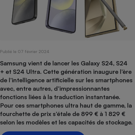
pression
Choisir son fioul
Assurance
Sécurité - Hygiène
Circulation routière
Choisir son pellet
Crédit immobilier
Banque - Crédit
Contrôle technique - Rép
Comparateur assurance emprunteur
Maison de retraite
Epargne - Fiscalité
Comparateu
Pièce détachée
Energie Moins Chère Ensemble
Comparatif réfrigérateur
Comparatif casque audio
Comparatif tondeuse ro
Moto
Comparatif plaque à indu
Comparatif barre de son
Comparatif poêle à gran
Supermarché - Drive
Publié le 07 février 2024
Comparatif hotte aspira
Comparatif imprimante m
Comparatif radiateur éle
Électricité - Gaz
Hygiène - Beauté
Samsung vient de lancer les Galaxy S24, S24
Comparatif climatiseur m
Comparatif ordinateur p
Tous les comparateurs
+ et S24 Ultra. Cette génération inaugure l’ère
Maladie - Médecine - Mé
Comparatif aspirateur bal
Comparatif ultrabook
Aménagement
de l’intelligence artificielle sur les smartphones
Toutes les cartes interactives
Système de santé - Com
Comparatif aspirateur tr
Comparatif tablette tacti
Supermarché - Drive
Bricolage - Jardinage
avec, entre autres, d’impressionnantes
Retraite
Comparatif cafetière au
Chauffage
fonctions liées à la traduction instantanée.
Speedtest - Testez le débit de votre
Mutuelle
Comparatif robot cuiseu
Pour ces smartphones ultra haut de gamme, la
Image et son
Produit d'entretien
connexion Internet
Comparatif centrale vap
Comparateur auto
fourchette de prix s’étale de 899 € à 1 829 €
Informatique
Sécurité domestique
selon les modèles et les capacités de stockage.
Internet
Gros électroménager
Téléphonie