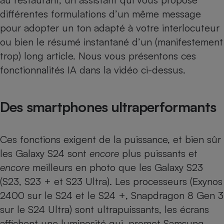
différentes formulations d’un même message
Cafetière à expressos
pour adopter un ton adapté à votre interlocuteur
ou bien le résumé instantané d’un (manifestement
trop) long article. Nous vous présentons ces
fonctionnalités IA dans la vidéo ci-dessus.
Des smartphones ultraperformants
Robot ménager
Ces fonctions exigent de la puissance, et bien sûr
les Galaxy S24 sont
encore
plus puissants et
encore
meilleurs en photo que les Galaxy S23
(
S23
,
S23 +
et
S23 Ultra
). Les processeurs (Exynos
2400 sur le S24 et le S24 +, Snapdragon 8 Gen 3
sur le S24 Ultra) sont ultrapuissants, les écrans
affichent une luminosité qui, promet Samsung,