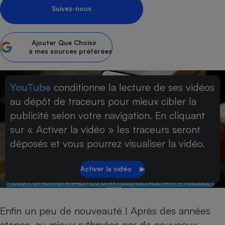
Suivez-nous
Petit électroménager - U
Complément
alimentaire
Mutuelle
Ajouter
Que Choisir
Assurance emprunteur
à mes sources préférées
YouTube
conditionne la lecture de ses vidéos
Matelas
au dépôt de traceurs pour mieux cibler la
Champagne
bouteille
publicité selon votre navigation. En cliquant
Banque en 
sur « Activer la vidéo » les traceurs seront
Téléviseur
déposés et vous pourrez visualiser la vidéo.
Antimoustique
Lave-linge
Radiateur électrique
Enfin un peu de nouveauté ! Après des années
atones, au mieux rythmées par de nouveaux