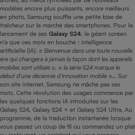
Téléphone mobile -
modèles
encore
plus puissants,
encore
meilleurs
Smartphone
Plaque de cuisson à
en photo, Samsung souffle une petite bise de
induction
fraîcheur sur le marché des
smartphones
. Pour le
lancement de ses
Galaxy S24
, le géant coréen
n’a que ces mots en bouche : intelligence
Climatiseur -
Ventilateur
artificielle (IA).
« Bienvenue dans une toute nouvelle
ère qui changera à jamais la façon dont les appareils
mobiles sont utilisés »,
« la série S24 marque le
Antivirus
début d’une décennie d’innovation mobile »
… Sur
Climatiseur -
son site Internet, Samsung ne mâche pas ses
Ventilateur
mots. Cette révolution des usages commence par
les quelques fonctions IA introduites sur les
Galaxy S24, Galaxy S24 + et Galaxy S24 Ultra. Au
programme, de la traduction instantanée lorsque
vous passez un coup de fil ou commandez un plat
au restaurant, un assistant qui vous propose