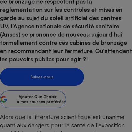
pression
de bronzage ne respectent pas la
Choisir son fioul
Assurance
Sécurité - Hygiène
Circulation routière
réglementation sur les contrôles et mises en
Choisir son pellet
Crédit immobilier
Banque - Crédit
Contrôle technique - Rép
garde au sujet du soleil artificiel des centres
Comparateur assurance emprunteur
Maison de retraite
Epargne - Fiscalité
Comparateu
Pièce détachée
UV, l’Agence nationale de sécurité sanitaire
Energie Moins Chère Ensemble
Comparatif réfrigérateur
Comparatif casque audio
Comparatif tondeuse ro
(Anses) se prononce
de nouveau
aujourd’hui
Moto
Comparatif plaque à indu
Comparatif barre de son
Comparatif poêle à gran
formellement contre ces cabines de bronzage
Supermarché - Drive
en recommandant leur fermeture. Qu’attendent
Comparatif hotte aspira
Comparatif imprimante m
Comparatif radiateur éle
les pouvoirs publics pour agir ?!
Électricité - Gaz
Hygiène - Beauté
Comparatif climatiseur m
Comparatif ordinateur p
Tous les comparateurs
Maladie - Médecine - Mé
Comparatif aspirateur bal
Comparatif ultrabook
Aménagement
Suivez-nous
Toutes les cartes interactives
Système de santé - Com
Comparatif aspirateur tr
Comparatif tablette tacti
Supermarché - Drive
Bricolage - Jardinage
Retraite
Comparatif cafetière au
Chauffage
Ajouter
Que Choisir
Speedtest - Testez le débit de votre
Mutuelle
Comparatif robot cuiseu
à mes sources préférées
Image et son
Produit d'entretien
connexion Internet
Comparatif centrale vap
Comparateur auto
Informatique
Sécurité domestique
Alors que la littérature scientifique est unanime
Internet
quant aux dangers pour la santé de l’exposition
Gros électroménager
Téléphonie