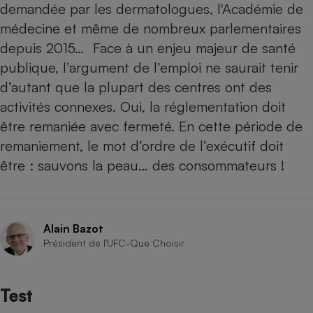
demandée par les dermatologues, l'Académie de
Téléphone mobile -
Smartphone
médecine et même de nombreux parlementaires
Plaque de cuisson à
induction
depuis 2015… Face à un enjeu majeur de santé
publique, l’argument de l’emploi ne saurait tenir
d’autant que la plupart des centres ont des
Climatiseur -
activités connexes. Oui, la réglementation doit
Ventilateur
être remaniée avec fermeté. En cette période de
remaniement, le mot d’ordre de l’exécutif doit
Antivirus
être : sauvons la peau… des consommateurs !
Climatiseur -
Ventilateur
Alain Bazot
Président de l'UFC-Que Choisir
Test