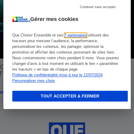
Continuer sans accepter
Gérer mes cookies
Que Choisir Ensemble et ses
7 partenaires
utilisent des
traceurs pour mesurer l’audience, la performance,
personnaliser les contenus, les partager, optimiser la
promotion et afficher des contenus provenant de sites tiers.
Nous conserverons votre choix pendant 6 mois. Vous pourrez
changer d’avis à tout moment en utilisant le lien « paramétrer
Cabines de bronzage - L’Anses demande
les traceurs » en bas de chaque page.
l’interdiction
Politique de confidentialité mise à jour le 12/07/2024
Personnaliser mes choix
ACTUALITÉ
TOUT ACCEPTER & FERMER