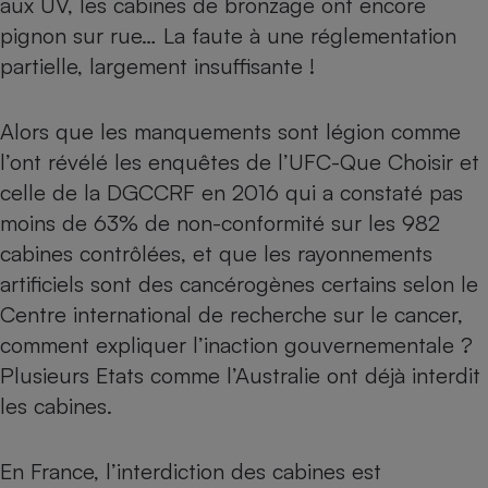
aux UV, les cabines de bronzage ont encore
pignon sur rue… La faute à une réglementation
Petit électroménager - U
Complément
partielle, largement insuffisante !
alimentaire
Mutuelle
Assurance emprunteur
Alors que les manquements sont légion comme
l’ont révélé les enquêtes de l’UFC-Que Choisir et
celle de la DGCCRF en 2016 qui a constaté pas
Matelas
Champagne
moins de 63% de non-conformité sur les 982
bouteille
Banque en 
cabines contrôlées, et que les rayonnements
artificiels sont des cancérogènes certains selon le
Téléviseur
Antimoustique
Centre international de recherche sur le cancer,
Lave-linge
comment expliquer l’inaction gouvernementale ?
Plusieurs Etats comme l’Australie ont déjà interdit
les cabines.
Radiateur électrique
En France, l’interdiction des cabines est