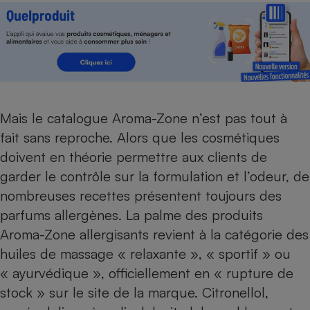
Téléphone mobile -
Smartphone
Plaque de cuisson à
induction
Climatiseur -
Ventilateur
Mais le catalogue Aroma-Zone n’est pas tout à
fait sans reproche. Alors que les cosmétiques
doivent en théorie permettre aux clients de
Antivirus
garder le contrôle sur la formulation et l’odeur, de
Climatiseur -
Ventilateur
nombreuses recettes présentent toujours des
parfums allergènes. La palme des produits
Aroma-Zone allergisants revient à la catégorie des
huiles de massage « relaxante », « sportif » ou
« ayurvédique », officiellement en « rupture de
stock » sur le site de la marque. Citronellol,