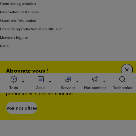
Conditions générales
Paramétrer les traceurs
Questions fréquentes
Droits de reproduction et de diffusion
Mentions légales
Panel
Association indépendante de l’État, des syndicats, des producteurs et des
Abonnez-vous !
distributeurs depuis 1951.
Bénéficiez d'une expertise unique tout en soutenant
une association 100 % indépendante de l'Etat, des
Tests
Actus
Services
Nos combats
Rechercher
producteurs et des distributeurs.
Voir nos offres
S’abonner