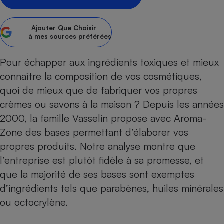
Petit électroménager - U
Complément
Ajouter
Que Choisir
alimentaire
à mes sources préférées
Mutuelle
Assurance emprunteur
Pour échapper aux ingrédients toxiques et mieux
connaître la composition de vos cosmétiques,
quoi de mieux que de fabriquer vos propres
Matelas
Champagne
crèmes ou savons à la maison ? Depuis les années
bouteille
Banque en 
2000, la famille Vasselin propose avec
Aroma-
Téléviseur
Zone
des bases permettant d’élaborer vos
Antimoustique
propres produits. Notre analyse montre que
Lave-linge
l’entreprise est plutôt fidèle à sa promesse, et
que la majorité de ses bases sont exemptes
d’ingrédients tels que parabènes, huiles minérales
Radiateur électrique
ou octocrylène.