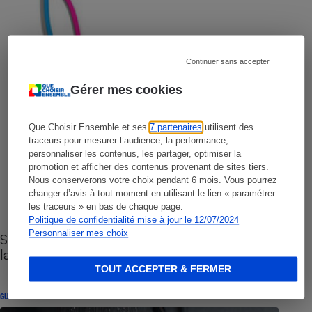
Continuer sans accepter
Gérer mes cookies
Que Choisir Ensemble et ses
7 partenaires
utilisent des
traceurs pour mesurer l’audience, la performance,
personnaliser les contenus, les partager, optimiser la
promotion et afficher des contenus provenant de sites tiers.
Nous conserverons votre choix pendant 6 mois. Vous pourrez
changer d’avis à tout moment en utilisant le lien « paramétrer
les traceurs » en bas de chaque page.
Politique de confidentialité mise à jour le 12/07/2024
Personnaliser mes choix
Sites de rencontres - Nos conseils pour vous
lancer
TOUT ACCEPTER & FERMER
GUIDE D'ACHAT