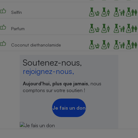
Téléphone mobile -
Smartphone
Selfin
Plaque de cuisson à
induction
Parfum
Coconut diethanolamide
Climatiseur -
Ventilateur
Soutenez-nous,
rejoignez-nous,
Antivirus
Climatiseur -
Aujourd'hui, plus que jamais
, nous
Ventilateur
comptons sur votre soutien !
Je fais un don