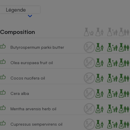
Téléphone mobile -
Smartphone
Légende
Plaque de cuisson à
induction
Composition
Climatiseur -
Ventilateur
Butyrospermum parkii butter
Olea europaea fruit oil
Antivirus
Climatiseur -
Cocos nucifera oil
Ventilateur
Cera alba
Mentha arvensis herb oil
Cupressus sempervirens oil