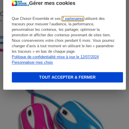
Gérer mes cookies
Cafetière à capsules zéro déchet CoffeeB (vidéo)
Que Choisir Ensemble et ses
7 partenaires
utilisent des
- Premières impressions
traceurs pour mesurer l’audience, la performance,
personnaliser les contenus, les partager, optimiser la
promotion et afficher des contenus provenant de sites tiers.
CONSEILS
Nous conserverons votre choix pendant 6 mois. Vous pourrez
changer d’avis à tout moment en utilisant le lien « paramétrer
les traceurs » en bas de chaque page.
Politique de confidentialité mise à jour le 12/07/2024
Personnaliser mes choix
TOUT ACCEPTER & FERMER