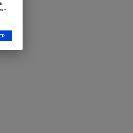
tre
en «
ER