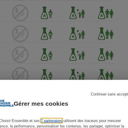
s
Réfrigérateur
Continuer sans accept
Gérer mes cookies
Choisir Ensemble et ses
7 partenaires
utilisent des traceurs pour mesurer
ience, la performance, personnaliser les contenus, les partager, optimiser la