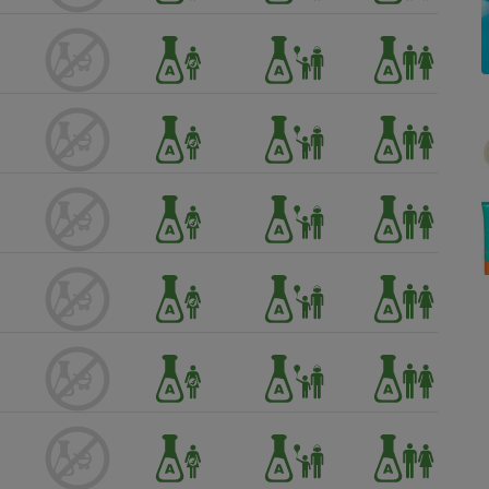
Électricité - Gaz
Appareil photo
numérique
Four encastrable
Lessive
Aspirateur