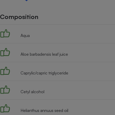
Internet
Gros électroménager
Téléphonie
Composition
Petit électroménager 
Complément
alimentaire
Aqua
Mutuelle
Assurance emprunteu
Aloe barbadensis leaf juice
Matelas
Champa
boutei
Caprylic/capric triglyceride
Banque 
Téléviseur
Antimoustique
Lave-linge
Cetyl alcohol
Helianthus annuus seed oil