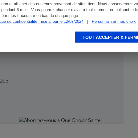
tion et afficher des contenus provenant de sites tiers. Nous conserverons vo
 pendant 6 mois. Vous pourrez changer d’avis à tout moment en utilisant le li
étrer les traceurs » en bas de chaque page.
ique de confidentialité mise à jour le 12/07/2024
|
Personnaliser mes choix
TOUT ACCEPTER & FERM
 Que