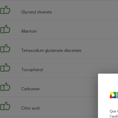
Glyceryl stearate
Cafetière à expresso
Allantoin
Tetrasodium glutamate diacetate
Tocopherol
Robot ménager
Carbomer
Citric acid
Que 
l’aud