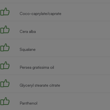
Radiateur électrique
Coco-caprylate/caprate
Téléphone mobile -
Smartphone
Plaque de cuisson à
induction
Cera alba
Squalane
Climatiseur -
Ventilateur
Persea gratissima oil
Antivirus
Climatiseur -
Ventilateur
Glyceryl stearate citrate
Panthenol