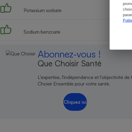
promo
choix
Potassium sorbate
param
Polit
Sodium benzoate
Abonnez-vous !
Que Choisir Santé
L'expertise, l'indépendance et l'objectivité de
Choisir Ensemble pour votre santé.
Cliquez ici