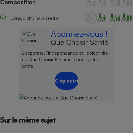
Composition
Téléphone mobile -
Smartphone
Plaque de cuisson à
induction
Borago officinalis seed oil
Abonnez-vous !
Que Choisir Santé
Climatiseur -
Ventilateur
L'expertise, l'indépendance et l'objectivité
de Que Choisir Ensemble pour votre
santé.
Antivirus
Climatiseur -
Cliquez ici
Ventilateur
Sur le même sujet