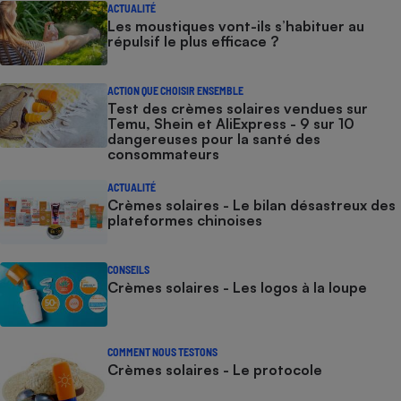
ACTUALITÉ
Les moustiques vont-ils s’habituer au
Cafetière à expressos
répulsif le plus efficace ?
ACTION QUE CHOISIR ENSEMBLE
Test des crèmes solaires vendues sur
Temu, Shein et AliExpress - 9 sur 10
dangereuses pour la santé des
consommateurs
ACTUALITÉ
Crèmes solaires - Le bilan désastreux des
Robot ménager
plateformes chinoises
CONSEILS
Crèmes solaires - Les logos à la loupe
COMMENT NOUS TESTONS
Crèmes solaires - Le protocole