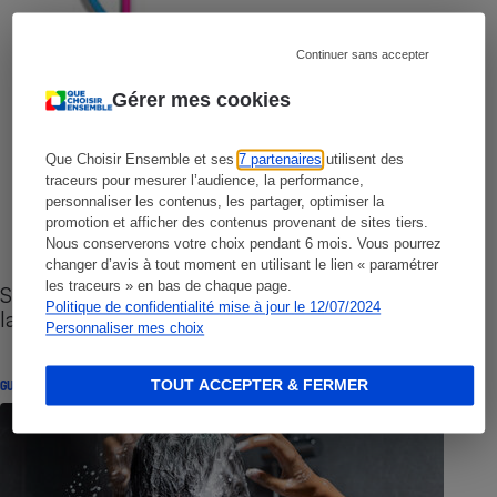
Continuer sans accepter
Gérer mes cookies
Que Choisir Ensemble et ses
7 partenaires
utilisent des
traceurs pour mesurer l’audience, la performance,
personnaliser les contenus, les partager, optimiser la
promotion et afficher des contenus provenant de sites tiers.
Nous conserverons votre choix pendant 6 mois. Vous pourrez
changer d’avis à tout moment en utilisant le lien « paramétrer
les traceurs » en bas de chaque page.
Sites de rencontres - Nos conseils pour vous
Politique de confidentialité mise à jour le 12/07/2024
lancer
Personnaliser mes choix
TOUT ACCEPTER & FERMER
GUIDE D'ACHAT