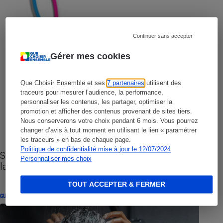
Continuer sans accepter
Gérer mes cookies
Que Choisir Ensemble et ses
7 partenaires
utilisent des
traceurs pour mesurer l’audience, la performance,
personnaliser les contenus, les partager, optimiser la
promotion et afficher des contenus provenant de sites tiers.
Nous conserverons votre choix pendant 6 mois. Vous pourrez
changer d’avis à tout moment en utilisant le lien « paramétrer
les traceurs » en bas de chaque page.
Politique de confidentialité mise à jour le 12/07/2024
Sites de rencontres - Nos conseils pour vous
Personnaliser mes choix
lancer
TOUT ACCEPTER & FERMER
GUIDE D'ACHAT