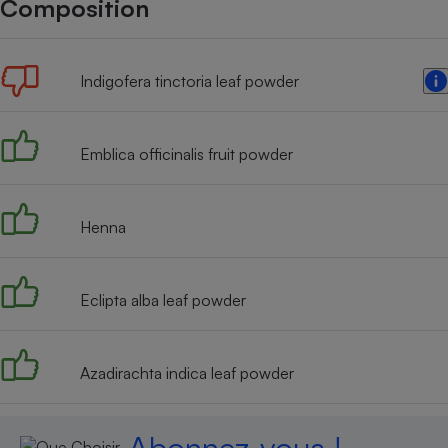
Composition
Internet
Gros électroménager
Téléphonie
Indigofera tinctoria leaf powder
Petit électroménager 
Complément
alimentaire
Mutuelle
Assurance emprunteu
Emblica officinalis fruit powder
Henna
Matelas
Champa
boutei
Banque 
Eclipta alba leaf powder
Téléviseur
Antimoustique
Lave-linge
Azadirachta indica leaf powder