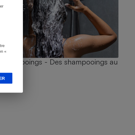
er
tre
en «
Shampooings - Des shampooings au
poil !
ER