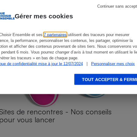
Continuer sans accept
Gérer mes cookies
s
Réfrigérateur
Choisir Ensemble et ses
7 partenaires
utilisent des traceurs pour mesurer
ience, la performance, personnaliser les contenus, les partager, optimiser la
tion et afficher des contenus provenant de sites tiers. Nous conserverons vo
 pendant 6 mois. Vous pourrez changer d’avis à tout moment en utilisant le li
étrer les traceurs » en bas de chaque page.
ique de confidentialité mise à jour le 12/07/2024
|
Personnaliser mes choix
TOUT ACCEPTER & FERM
Sites de rencontres - Nos conseils
pour vous lancer