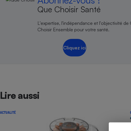
Abonnez-vous !
Radiateur électrique
Que Choisir Santé
Téléphone mobile -
L'expertise, l'indépendance et l'objectivité de
Smartphone
Choisir Ensemble pour votre santé.
Plaque de cuisson à
induction
Cliquez ici
Climatiseur -
Ventilateur
Antivirus
Lire aussi
Climatiseur -
Ventilateur
ACTUALITÉ