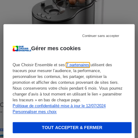
Continuer sans accepter
Gérer mes cookies
Que Choisir Ensemble et ses
7 partenaires
utilisent des
traceurs pour mesurer l’audience, la performance,
personnaliser les contenus, les partager, optimiser la
promotion et afficher des contenus provenant de sites tiers.
Nous conserverons votre choix pendant 6 mois. Vous pourrez
changer d’avis à tout moment en utilisant le lien « paramétrer
les traceurs » en bas de chaque page.
Cafetière à capsules zéro déchet CoffeeB (vidéo)
Politique de confidentialité mise à jour le 12/07/2024
- Premières impressions
Personnaliser mes choix
TOUT ACCEPTER & FERMER
CONSEILS