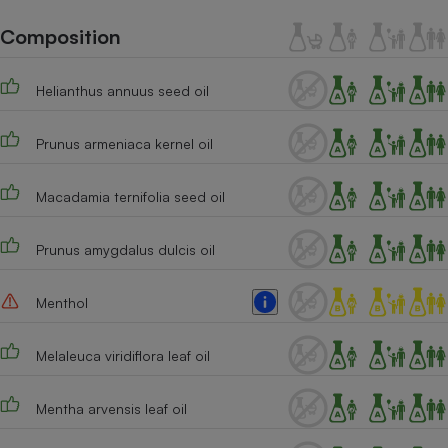
Téléphone mobile -
Smartphone
Composition
Plaque de cuisson à
induction
Helianthus annuus seed oil
Prunus armeniaca kernel oil
Climatiseur -
Ventilateur
Macadamia ternifolia seed oil
Antivirus
Prunus amygdalus dulcis oil
Climatiseur -
Ventilateur
Menthol
Melaleuca viridiflora leaf oil
Mentha arvensis leaf oil