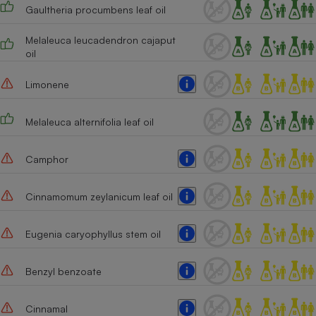
Gaultheria procumbens leaf oil
Cafetière à expressos
Melaleuca leucadendron cajaput
oil
Limonene
Melaleuca alternifolia leaf oil
Camphor
Robot ménager
Cinnamomum zeylanicum leaf oil
Eugenia caryophyllus stem oil
Benzyl benzoate
Cinnamal