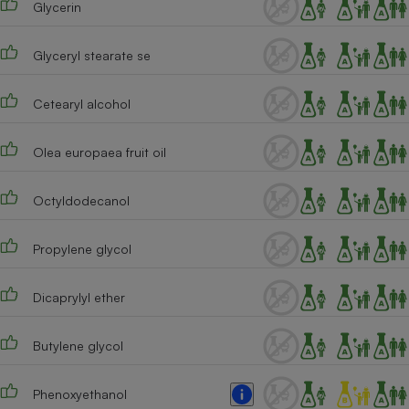
Glycerin
Téléphone mobile -
Smartphone
Plaque de cuisson à
induction
Glyceryl stearate se
Cetearyl alcohol
Climatiseur -
Ventilateur
Olea europaea fruit oil
Octyldodecanol
Antivirus
Climatiseur -
Propylene glycol
Ventilateur
Dicaprylyl ether
Butylene glycol
Phenoxyethanol