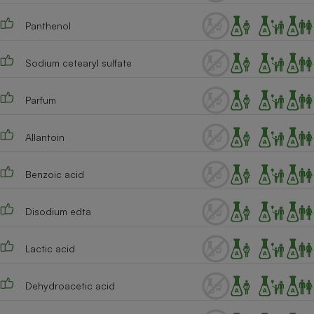
Cafetière à expressos
Panthenol
Sodium cetearyl sulfate
Parfum
Allantoin
Robot ménager
Benzoic acid
Disodium edta
Lactic acid
Dehydroacetic acid