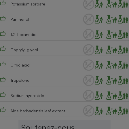
Téléphone mobile -
Potassium sorbate
Smartphone
Plaque de cuisson à
induction
Panthenol
1,2-hexanediol
Climatiseur -
Ventilateur
Caprylyl glycol
Citric acid
Antivirus
Climatiseur -
Ventilateur
Tropolone
Sodium hydroxide
Aloe barbadensis leaf extract
Soutenez-nous,