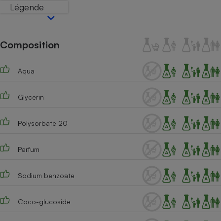
Légende
Petit électroménager - U
Complément
alimentaire
Mutuelle
Composition
Assurance emprunteur
Aqua
Matelas
Glycerin
Champagne
bouteille
Banque en 
Polysorbate 20
Téléviseur
Antimoustique
Lave-linge
Parfum
Sodium benzoate
Radiateur électrique
Coco-glucoside