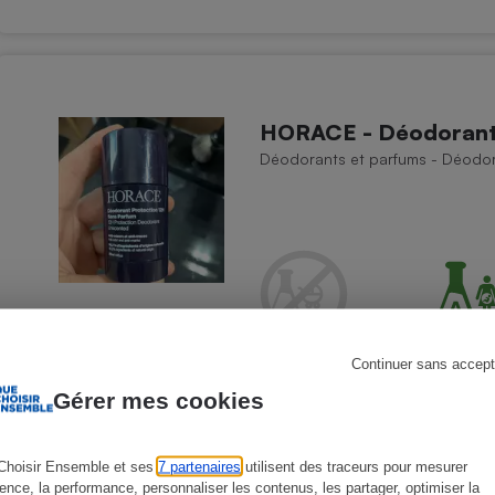
s
Réfrigérateur
HORACE - Déodorant 
Déodorants et parfums - Déodora
Continuer sans accept
Gérer mes cookies
Choisir Ensemble et ses
7 partenaires
utilisent des traceurs pour mesurer
ience, la performance, personnaliser les contenus, les partager, optimiser la