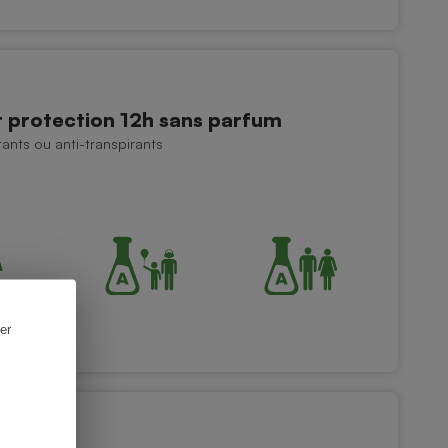
protection 12h sans parfum
nts ou anti-transpirants
er