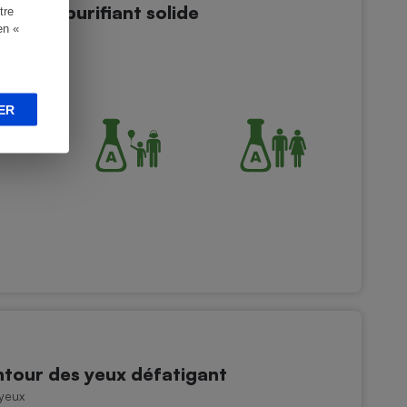
isage purifiant solide
tre
en «
sage
ER
tour des yeux défatigant
yeux