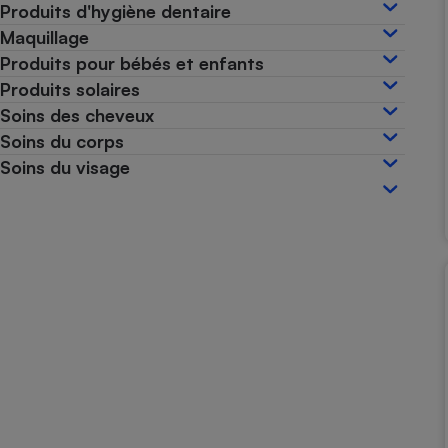
Produits d'hygiène dentaire
Internet
Maquillage
Gros électroménager
Téléphonie
Produits pour bébés et enfants
Produits solaires
Petit électroménager 
Complément
Soins des cheveux
alimentaire
Soins du corps
Mutuelle
Assurance emprunteu
Soins du visage
Matelas
Champa
boutei
Banque 
Téléviseur
Antimoustique
Lave-linge