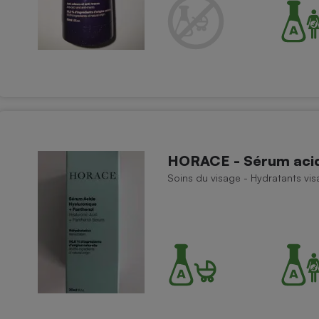
Électricité - Gaz
Appareil photo
numérique
Four encastrable
Lessive
HORACE - Sérum acid
Soins du visage - Hydratants vi
Aspirateur