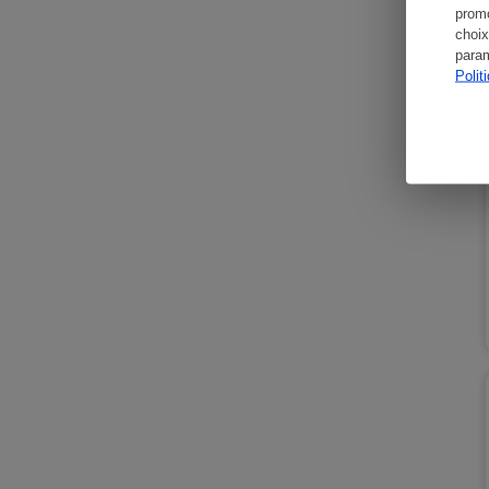
promo
choix
param
Polit