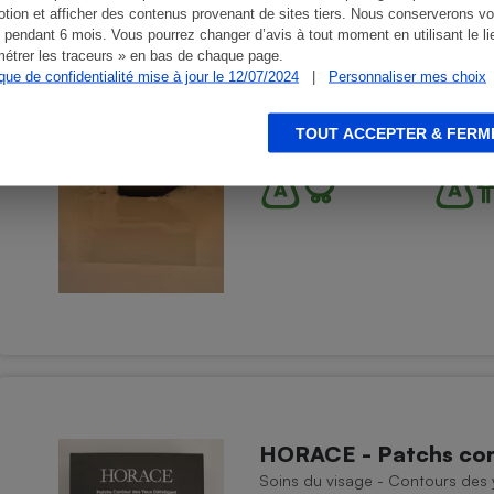
HORACE - Nettoyant v
tion et afficher des contenus provenant de sites tiers. Nous conserverons vo
 pendant 6 mois. Vous pourrez changer d’avis à tout moment en utilisant le li
Soins du visage - Nettoyants vi
étrer les traceurs » en bas de chaque page.
ique de confidentialité mise à jour le 12/07/2024
|
Personnaliser mes choix
TOUT ACCEPTER & FERM
HORACE - Patchs con
Soins du visage - Contours des 