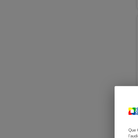
Cafetière à expresso
Robot ménager
Que 
l’aud