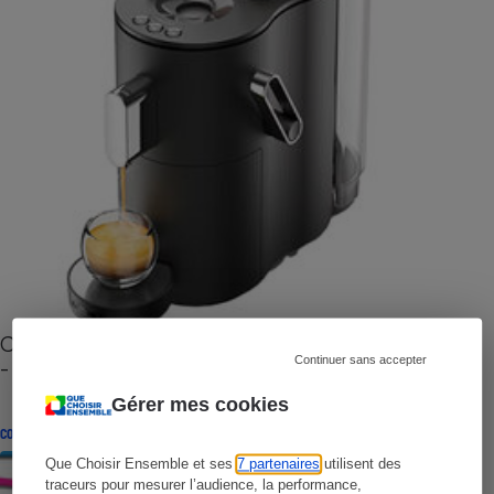
Cafetière à capsules zéro déchet CoffeeB (vidéo)
Continuer sans accepter
- Premières impressions
Gérer mes cookies
CONSEILS
Que Choisir Ensemble et ses
7 partenaires
utilisent des
traceurs pour mesurer l’audience, la performance,