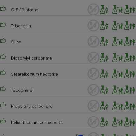
Téléphone mobile -
Smartphone
C15-19 alkane
Plaque de cuisson à
induction
Tribehenin
Silica
Climatiseur -
Ventilateur
Dicaprylyl carbonate
Antivirus
Stearalkonium hectorite
Climatiseur -
Ventilateur
Tocopherol
Propylene carbonate
Helianthus annuus seed oil