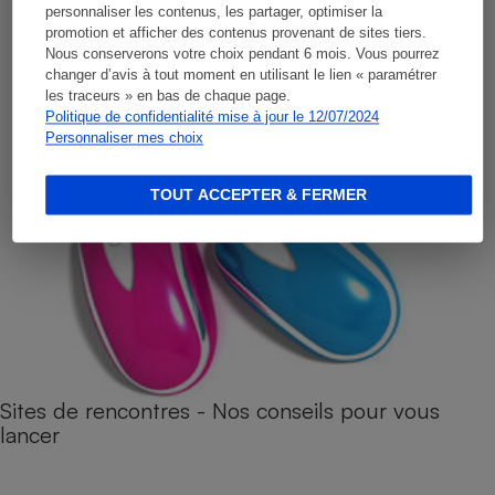
personnaliser les contenus, les partager, optimiser la
promotion et afficher des contenus provenant de sites tiers.
Nous conserverons votre choix pendant 6 mois. Vous pourrez
changer d’avis à tout moment en utilisant le lien « paramétrer
les traceurs » en bas de chaque page.
Politique de confidentialité mise à jour le 12/07/2024
Personnaliser mes choix
TOUT ACCEPTER & FERMER
Sites de rencontres - Nos conseils pour vous
lancer