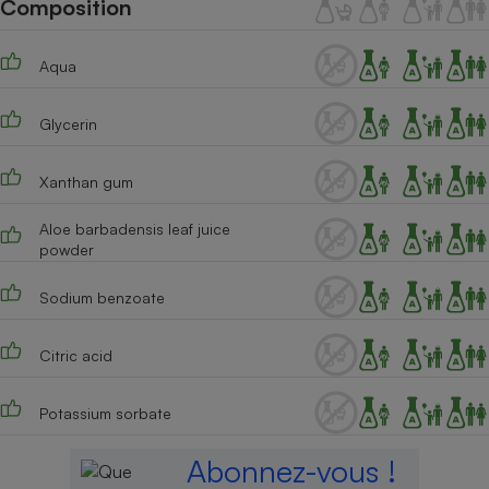
Composition
Téléphone mobile -
Smartphone
Plaque de cuisson à
induction
Aqua
Glycerin
Climatiseur -
Ventilateur
Xanthan gum
Aloe barbadensis leaf juice
Antivirus
powder
Climatiseur -
Sodium benzoate
Ventilateur
Citric acid
Potassium sorbate
Abonnez-vous !