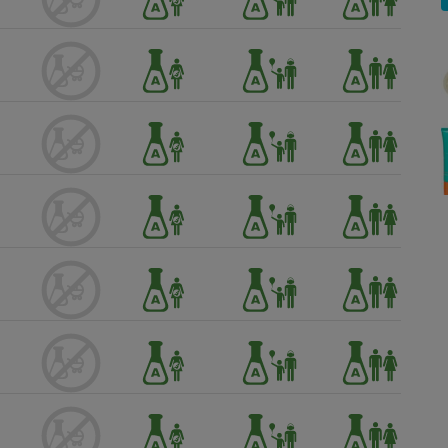
Électricité - Gaz
Appareil photo
numérique
Four encastrable
Lessive
Aspirateur