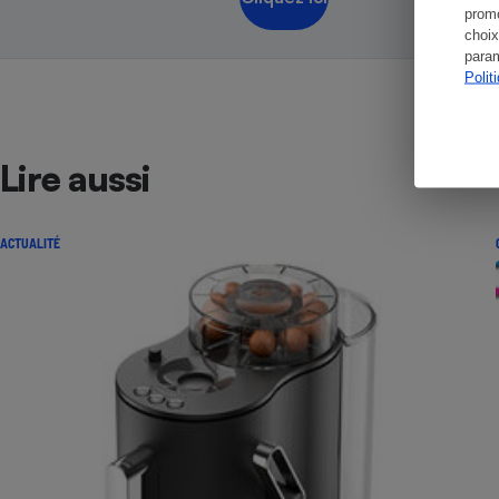
promo
choix
param
Polit
Lire aussi
ACTUALITÉ