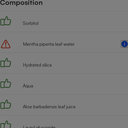
Composition
Internet
Gros électroménager
Téléphonie
Sorbitol
Petit électroménager 
Complément
alimentaire
Mutuelle
Assurance emprunteu
Mentha piperita leaf water
Hydrated silica
Matelas
Champa
boutei
Banque 
Aqua
Téléviseur
Antimoustique
Lave-linge
Aloe barbadensis leaf juice
Lauryl glucoside