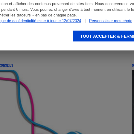
tion et afficher des contenus provenant de sites tiers. Nous conserverons vo
 pendant 6 mois. Vous pourrez changer d’avis à tout moment en utilisant le li
étrer les traceurs » en bas de chaque page.
ique de confidentialité mise à jour le 12/07/2024
|
Personnaliser mes choix
TOUT ACCEPTER & FERM
CONSEILS
G