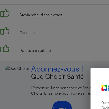
Stevia rebaudiana extract
Cafetière à expresso
Citric acid
Potassium sorbate
Abonnez-vous !
Robot ménager
Que Choisir Santé
L'expertise, l'indépendance et l'objectivité de
Choisir Ensemble pour votre santé.
Que 
l’aud
Cliquez ici