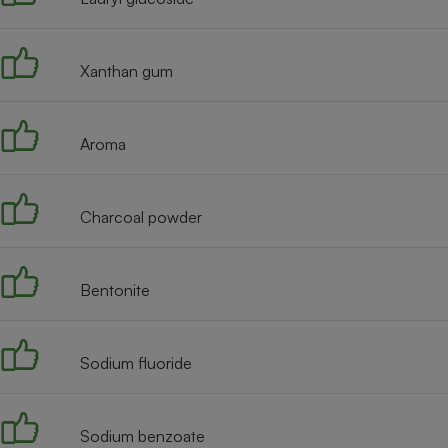
Radiateur électrique
Xanthan gum
Téléphone mobile -
Smartphone
Plaque de cuisson à
induction
Aroma
Climatiseur -
Charcoal powder
Ventilateur
Bentonite
Antivirus
Climatiseur -
Ventilateur
Sodium fluoride
Sodium benzoate