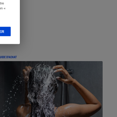
tre
en «
ER
UIDE D'ACHAT