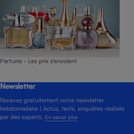
Parfums - Les prix s’envolent
Newsletter
Recevez gratuitement notre newsletter
hebdomadaire ! Actus, tests, enquêtes réalisés
par des experts.
En savoir plus