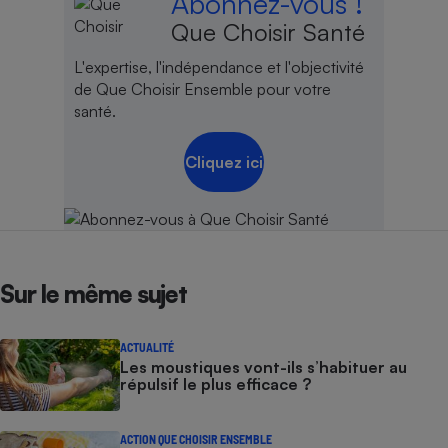
Abonnez-vous !
Téléphone mobile -
Que Choisir Santé
Smartphone
Plaque de cuisson à
induction
L'expertise, l'indépendance et l'objectivité
de Que Choisir Ensemble pour votre
santé.
Climatiseur -
Cliquez ici
Ventilateur
Antivirus
Climatiseur -
Ventilateur
Sur le même sujet
ACTUALITÉ
Les moustiques vont-ils s’habituer au
répulsif le plus efficace ?
ACTION QUE CHOISIR ENSEMBLE