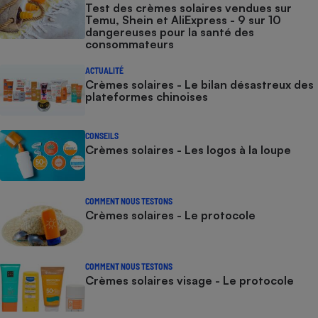
Test des crèmes solaires vendues sur
Temu, Shein et AliExpress - 9 sur 10
Cafetière à expressos
dangereuses pour la santé des
consommateurs
ACTUALITÉ
Crèmes solaires - Le bilan désastreux des
plateformes chinoises
CONSEILS
Crèmes solaires - Les logos à la loupe
Robot ménager
COMMENT NOUS TESTONS
Crèmes solaires - Le protocole
COMMENT NOUS TESTONS
Crèmes solaires visage - Le protocole