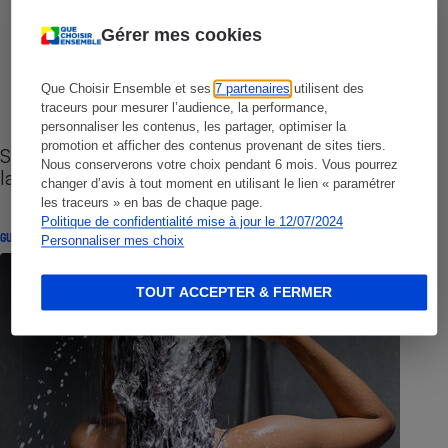
Gérer mes cookies
Que Choisir Ensemble et ses
7 partenaires
utilisent des
traceurs pour mesurer l’audience, la performance,
personnaliser les contenus, les partager, optimiser la
promotion et afficher des contenus provenant de sites tiers.
Sites de rencontres - Nos conseils pour vous
Nous conserverons votre choix pendant 6 mois. Vous pourrez
lancer
changer d’avis à tout moment en utilisant le lien « paramétrer
les traceurs » en bas de chaque page.
Politique de confidentialité mise à jour le 12/07/2024
GUIDE D'ACHAT
Personnaliser mes choix
TOUT ACCEPTER & FERMER