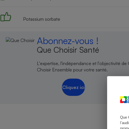
Potassium sorbate
Cafetière à expresso
Abonnez-vous !
Que Choisir Santé
L'expertise, l'indépendance et l'objectivité de
Choisir Ensemble pour votre santé.
Robot ménager
Cliquez ici
Que 
l’aud
promo