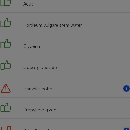
Aqua
Internet
Gros électroménager
Téléphonie
Hordeum vulgare stem water
Petit électroménager 
Complément
alimentaire
Mutuelle
Assurance emprunteu
Glycerin
Coco-glucoside
Matelas
Champa
boutei
Banque 
Benzyl alcohol
Téléviseur
Antimoustique
Lave-linge
Propylene glycol