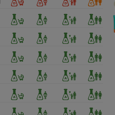
Électricité - Gaz
Appareil photo
numérique
Four encastrable
Lessive
Aspirateur