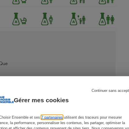
s
Réfrigérateur
 Que
Continuer sans accept
Gérer mes cookies
Choisir Ensemble et ses
7 partenaires
utilisent des traceurs pour mesurer
ience, la performance, personnaliser les contenus, les partager, optimiser la
tion et afficher des contenus provenant de sites tiers. Nous conserverons vo