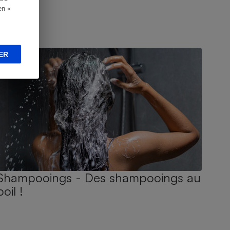
en «
UIDE D'ACHAT
ER
Shampooings - Des shampooings au
poil !