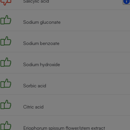
Salicylic acid
Radiateur électrique
Téléphone mobile -
Sodium gluconate
Smartphone
Plaque de cuisson à
induction
Sodium benzoate
Climatiseur -
Sodium hydroxide
Ventilateur
Antivirus
Sorbic acid
Climatiseur -
Ventilateur
Citric acid
Eriophorum spissum flower/stem extract