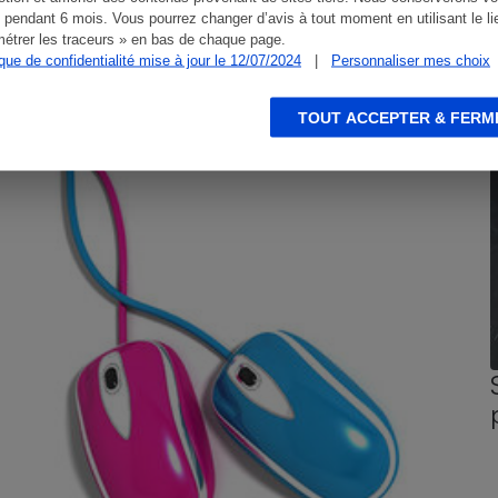
 pendant 6 mois. Vous pourrez changer d’avis à tout moment en utilisant le li
étrer les traceurs » en bas de chaque page.
ique de confidentialité mise à jour le 12/07/2024
|
Personnaliser mes choix
CONSEILS
G
TOUT ACCEPTER & FERM