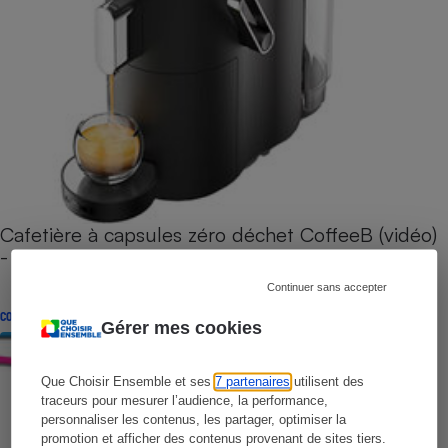
Cafetière à capsules zéro déchet CoffeeB (vidéo)
- Premières impressions
Continuer sans accepter
CONSEILS
Gérer mes cookies
Que Choisir Ensemble et ses
7 partenaires
utilisent des
traceurs pour mesurer l’audience, la performance,
personnaliser les contenus, les partager, optimiser la
promotion et afficher des contenus provenant de sites tiers.