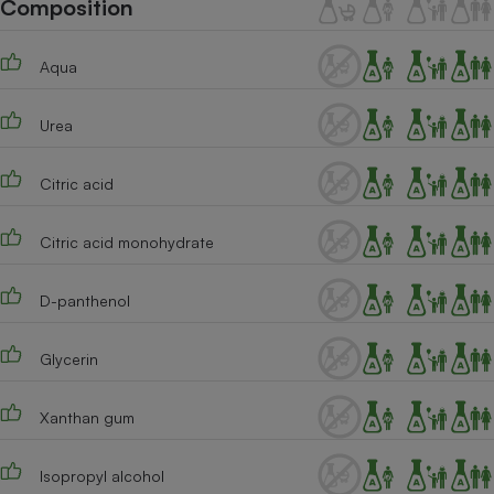
Composition
Téléphone mobile -
Smartphone
Plaque de cuisson à
induction
Aqua
Urea
Climatiseur -
Ventilateur
Citric acid
Citric acid monohydrate
Antivirus
Climatiseur -
D-panthenol
Ventilateur
Glycerin
Xanthan gum
Isopropyl alcohol