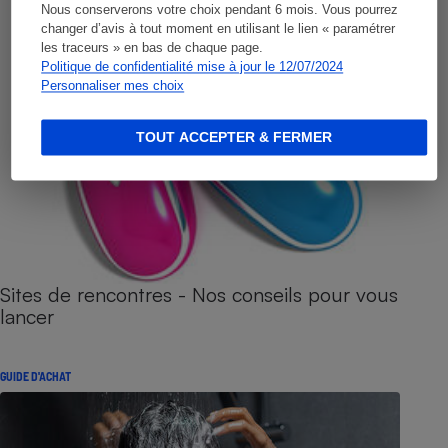
Nous conserverons votre choix pendant 6 mois. Vous pourrez
changer d’avis à tout moment en utilisant le lien « paramétrer
les traceurs » en bas de chaque page.
Politique de confidentialité mise à jour le 12/07/2024
Personnaliser mes choix
TOUT ACCEPTER & FERMER
Sites de rencontres - Nos conseils pour vous
lancer
GUIDE D'ACHAT