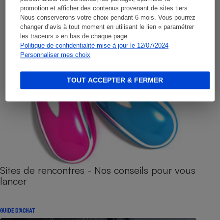
promotion et afficher des contenus provenant de sites tiers.
Nous conserverons votre choix pendant 6 mois. Vous pourrez
changer d’avis à tout moment en utilisant le lien « paramétrer
les traceurs » en bas de chaque page.
Politique de confidentialité mise à jour le 12/07/2024
Personnaliser mes choix
TOUT ACCEPTER & FERMER
Sites de rencontres - Nos conseils pour vous
lancer
GUIDE D'ACHAT