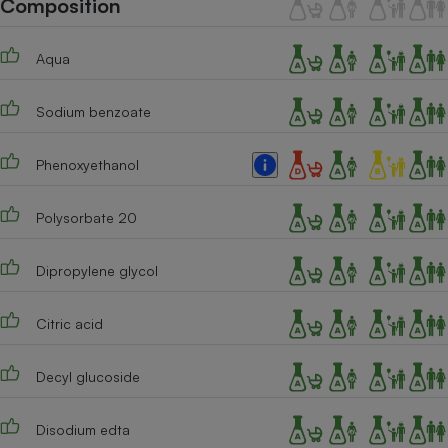
Composition
Téléphone mobile -
Smartphone
Plaque de cuisson à
Aqua
induction
Sodium benzoate
Climatiseur -
Ventilateur
Phenoxyethanol
Polysorbate 20
Antivirus
Climatiseur -
Dipropylene glycol
Ventilateur
Citric acid
Decyl glucoside
Disodium edta