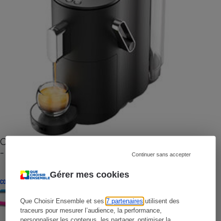
Cafetière à capsules zéro déchet CoffeeB (vidéo)
- Premières impressions
Continuer sans accepter
Gérer mes cookies
CONSEILS
Que Choisir Ensemble et ses
7 partenaires
utilisent des
traceurs pour mesurer l’audience, la performance,
personnaliser les contenus, les partager, optimiser la