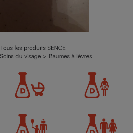
Petit électroménager - U
Complément
alimentaire
Mutuelle
Assurance emprunteur
Tous les produits SENCE
Soins du visage
>
Baumes à lèvres
Matelas
Champagne
bouteille
Banque en 
Téléviseur
Antimoustique
Lave-linge
Radiateur électrique