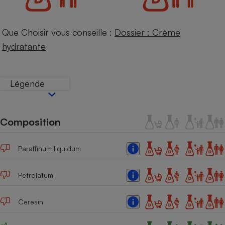
Téléphone mobile -
Smartphone
Plaque de cuisson à
induction
Que Choisir vous conseille :
Dossier : Crème
hydratante
Climatiseur -
Ventilateur
Légende
Antivirus
Composition
Climatiseur -
Ventilateur
Paraffinum liquidum
Petrolatum
Ceresin