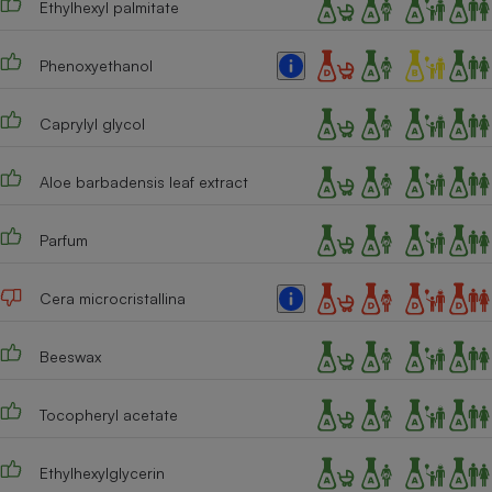
Ethylhexyl palmitate
Cafetière à expressos
Phenoxyethanol
Caprylyl glycol
Aloe barbadensis leaf extract
Parfum
Robot ménager
Cera microcristallina
Beeswax
Tocopheryl acetate
Ethylhexylglycerin