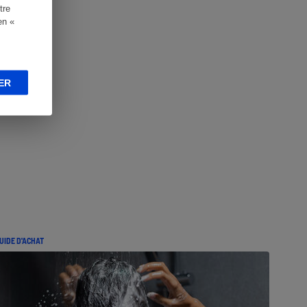
tre
en «
ER
UIDE D'ACHAT