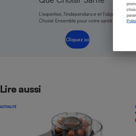
promo
choix
L'expertise, l'indépendance et l'objectivité de
param
Choisir Ensemble pour votre santé.
Polit
Cliquez ici
Lire aussi
ACTUALITÉ