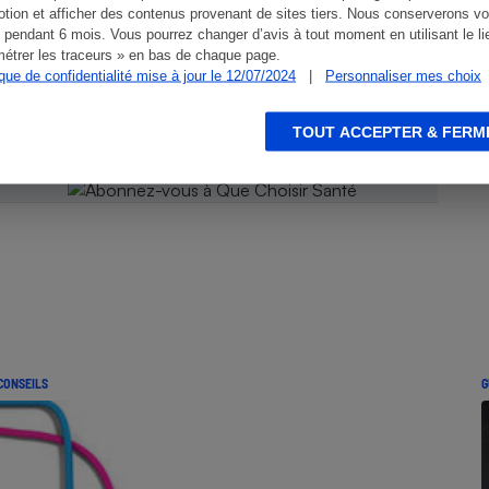
tion et afficher des contenus provenant de sites tiers. Nous conserverons vo
 pendant 6 mois. Vous pourrez changer d’avis à tout moment en utilisant le li
 Que
étrer les traceurs » en bas de chaque page.
ique de confidentialité mise à jour le 12/07/2024
|
Personnaliser mes choix
TOUT ACCEPTER & FERM
CONSEILS
G