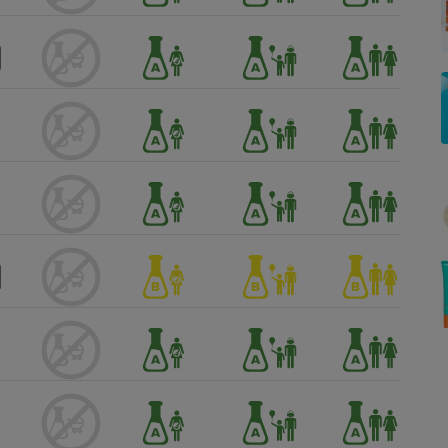
Électricité - Gaz
Appareil photo
numérique
Four encastrable
Lessive
Aspirateur