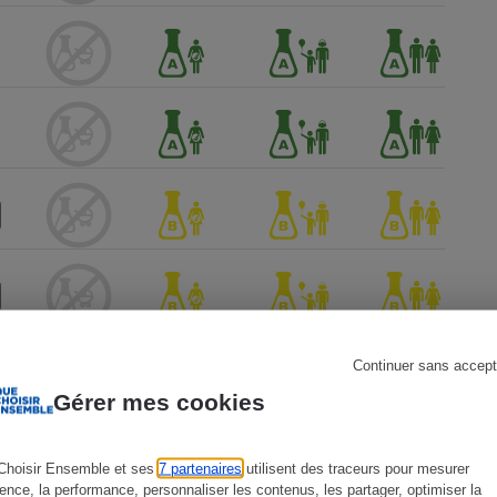
s
Réfrigérateur
Continuer sans accept
Gérer mes cookies
Choisir Ensemble et ses
7 partenaires
utilisent des traceurs pour mesurer
ience, la performance, personnaliser les contenus, les partager, optimiser la