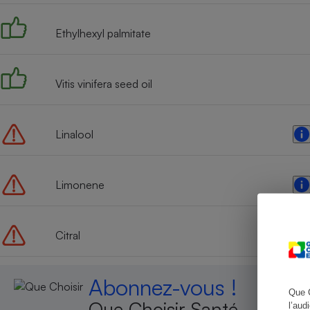
Ethylhexyl palmitate
Cafetière à expresso
Vitis vinifera seed oil
Linalool
Limonene
Robot ménager
Citral
Abonnez-vous !
Que 
Que Choisir Santé
l’aud