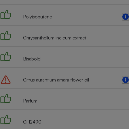
Radiateur électrique
Polyisobutene
Téléphone mobile -
Smartphone
Plaque de cuisson à
induction
Chrysanthellum indicum extract
Bisabolol
Climatiseur -
Ventilateur
Citrus aurantium amara flower oil
Antivirus
Climatiseur -
Ventilateur
Parfum
Ci 12490