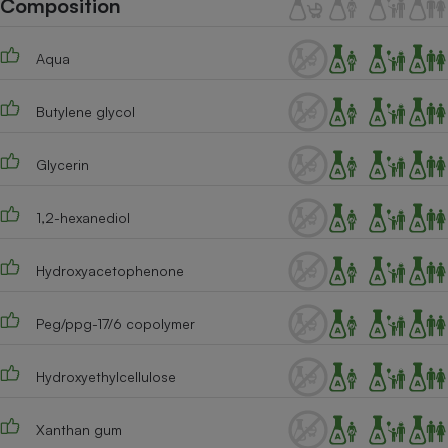
Composition
Téléphone mobile -
Smartphone
Plaque de cuisson à
Aqua
induction
Butylene glycol
Climatiseur -
Ventilateur
Glycerin
1,2-hexanediol
Antivirus
Climatiseur -
Hydroxyacetophenone
Ventilateur
Peg/ppg-17/6 copolymer
Hydroxyethylcellulose
Xanthan gum