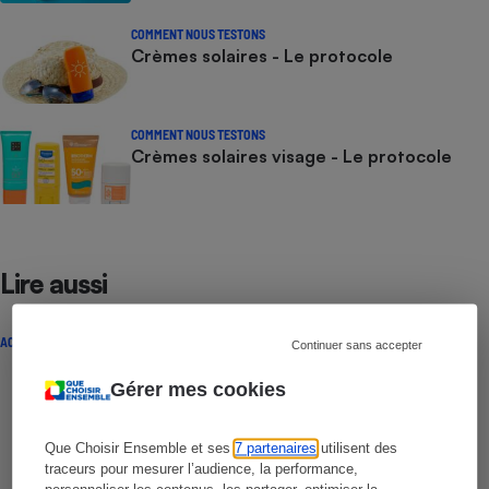
COMMENT NOUS TESTONS
Crèmes solaires - Le protocole
COMMENT NOUS TESTONS
Crèmes solaires visage - Le protocole
Lire aussi
ACTUALITÉ
Continuer sans accepter
Gérer mes cookies
Que Choisir Ensemble et ses
7 partenaires
utilisent des
traceurs pour mesurer l’audience, la performance,