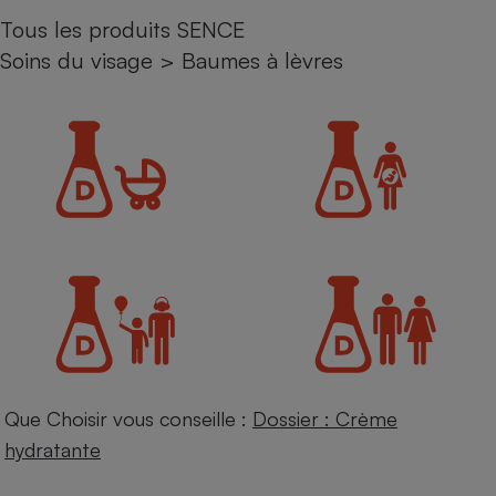
Tous les produits SENCE
Petit électroménager - U
Complément
Soins du visage
>
Baumes à lèvres
alimentaire
Mutuelle
Assurance emprunteur
Matelas
Champagne
bouteille
Banque en 
Téléviseur
Antimoustique
Lave-linge
Que Choisir vous conseille :
Dossier : Crème
Radiateur électrique
hydratante