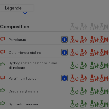
Téléphone mobile -
Smartphone
Légende
Plaque de cuisson à
induction
Composition
Climatiseur -
Ventilateur
Petrolatum
Cera microcristallina
Antivirus
Hydrogenated castor oil dimer
Climatiseur -
dilinoleate
Ventilateur
Paraffinum liquidum
Diisostearyl malate
Synthetic beeswax