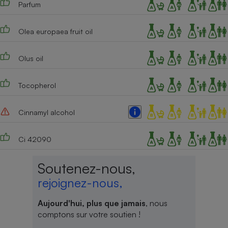
Parfum
Olea europaea fruit oil
Olus oil
Tocopherol
Cinnamyl alcohol
Ci 42090
Soutenez-nous,
rejoignez-nous,
Aujourd'hui, plus que jamais
, nous
comptons sur votre soutien !