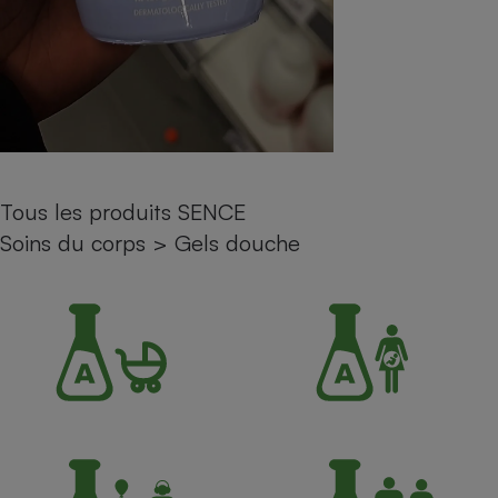
Petit électroménager - U
Complément
alimentaire
Mutuelle
Assurance emprunteur
Tous les produits SENCE
Matelas
Champagne
Soins du corps
>
Gels douche
bouteille
Banque en 
Téléviseur
Antimoustique
Lave-linge
Radiateur électrique