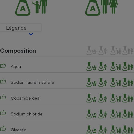
Téléphone mobile -
Smartphone
Plaque de cuisson à
induction
Légende
Climatiseur -
Ventilateur
Composition
Aqua
Antivirus
Climatiseur -
Sodium laureth sulfate
Ventilateur
Cocamide dea
Sodium chloride
Glycerin