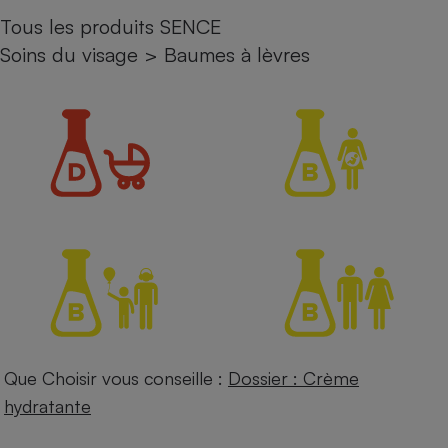
Tous les produits SENCE
Petit électroménager - U
Complément
Soins du visage
>
Baumes à lèvres
alimentaire
Mutuelle
Assurance emprunteur
Matelas
Champagne
bouteille
Banque en 
Téléviseur
Antimoustique
Lave-linge
Que Choisir vous conseille :
Dossier : Crème
Radiateur électrique
hydratante