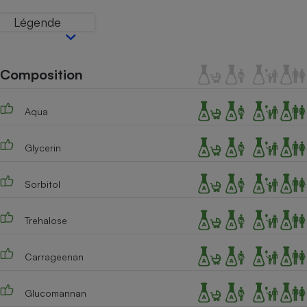
Téléphone mobile -
Smartphone
Légende
Plaque de cuisson à
induction
Composition
Climatiseur -
Ventilateur
Aqua
Glycerin
Antivirus
Climatiseur -
Sorbitol
Ventilateur
Trehalose
Carrageenan
Glucomannan