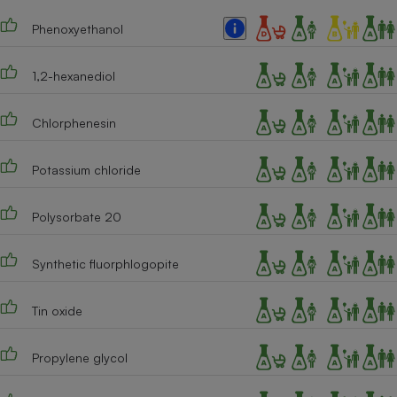
Cafetière à expressos
Phenoxyethanol
1,2-hexanediol
Chlorphenesin
Potassium chloride
Robot ménager
Polysorbate 20
Synthetic fluorphlogopite
Tin oxide
Propylene glycol