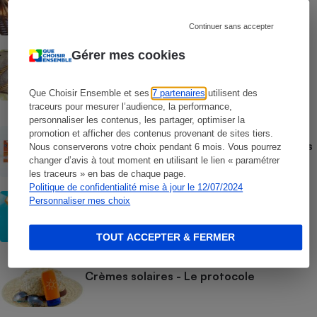
Les moustiques vont-ils s’habituer au
répulsif le plus efficace ?
Continuer sans accepter
Gérer mes cookies
ACTION QUE CHOISIR ENSEMBLE
Test des crèmes solaires vendues sur
Temu, Shein et AliExpress - 9 sur 10
dangereuses pour la santé des
Que Choisir Ensemble et ses
7 partenaires
utilisent des
consommateurs
traceurs pour mesurer l’audience, la performance,
personnaliser les contenus, les partager, optimiser la
ACTUALITÉ
promotion et afficher des contenus provenant de sites tiers.
Crèmes solaires - Le bilan désastreux des
Nous conserverons votre choix pendant 6 mois. Vous pourrez
plateformes chinoises
changer d’avis à tout moment en utilisant le lien « paramétrer
les traceurs » en bas de chaque page.
Politique de confidentialité mise à jour le 12/07/2024
CONSEILS
Personnaliser mes choix
Crèmes solaires - Les logos à la loupe
TOUT ACCEPTER & FERMER
COMMENT NOUS TESTONS
Crèmes solaires - Le protocole