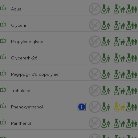
Téléphone mobile -
Smartphone
Aqua
Plaque de cuisson à
induction
Glycerin
Propylene glycol
Climatiseur -
Ventilateur
Glycereth-26
Antivirus
Peg/ppg-17/6 copolymer
Climatiseur -
Ventilateur
Trehalose
Phenoxyethanol
Panthenol