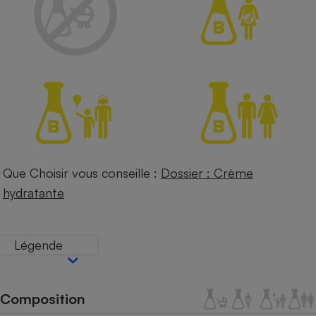
Petit électroménager - U
Complément
alimentaire
Mutuelle
Assurance emprunteur
Matelas
Champagne
bouteille
Banque en 
Que Choisir vous conseille :
Dossier : Crème
Téléviseur
hydratante
Antimoustique
Lave-linge
Légende
Radiateur électrique
Composition