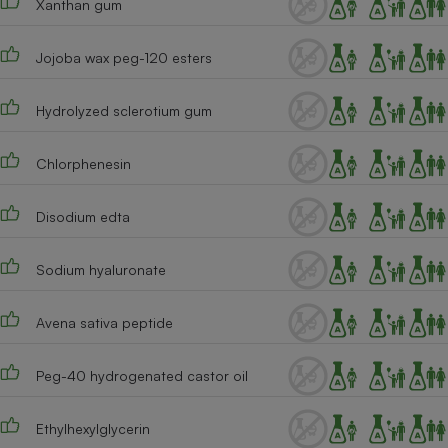
Xanthan gum
Cafetière à expressos
Jojoba wax peg-120 esters
Hydrolyzed sclerotium gum
Chlorphenesin
Disodium edta
Robot ménager
Sodium hyaluronate
Avena sativa peptide
Peg-40 hydrogenated castor oil
Ethylhexylglycerin