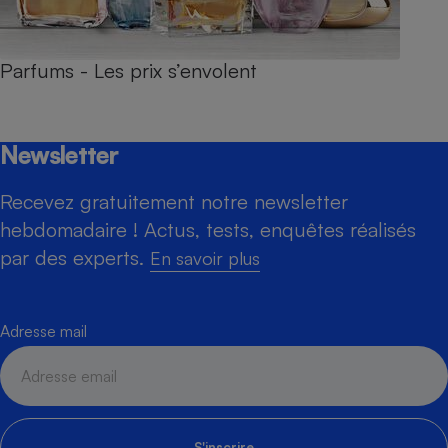
Parfums - Les prix s’envolent
Newsletter
Recevez gratuitement notre newsletter
hebdomadaire ! Actus, tests, enquêtes réalisés
par des experts.
En savoir plus
Adresse mail
S'inscrire