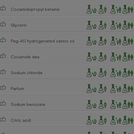
Téléphone mobile -
Smartphone
Cocamidopropyl betaine
Plaque de cuisson à
induction
Glycerin
Peg-40 hydrogenated castor oil
Climatiseur -
Ventilateur
Cocamide dea
Antivirus
Sodium chloride
Climatiseur -
Ventilateur
Parfum
Sodium benzoate
Citric acid