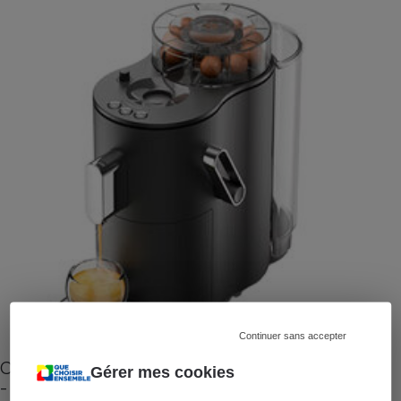
Continuer sans accepter
Cafetière à capsules zéro déchet CoffeeB (vidéo)
Gérer mes cookies
- Premières impressions