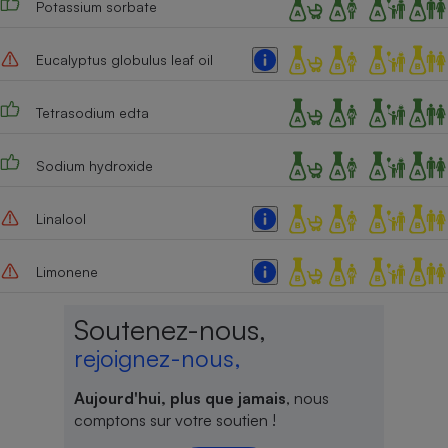
Potassium sorbate
Cafetière à expressos
Eucalyptus globulus leaf oil
Tetrasodium edta
Sodium hydroxide
Linalool
Robot ménager
Limonene
Soutenez-nous,
rejoignez-nous,
Aujourd'hui, plus que jamais
, nous
comptons sur votre soutien !