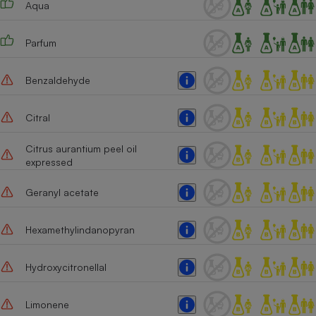
Aqua
Téléphone mobile -
Smartphone
Plaque de cuisson à
induction
Parfum
Benzaldehyde
Climatiseur -
Ventilateur
Citral
Citrus aurantium peel oil
Antivirus
expressed
Climatiseur -
Geranyl acetate
Ventilateur
Hexamethylindanopyran
Hydroxycitronellal
Limonene