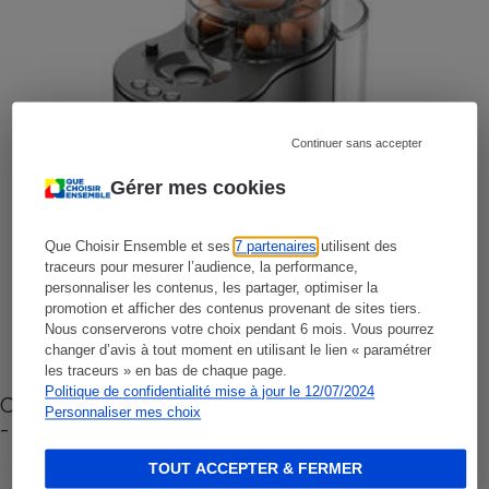
Continuer sans accepter
Gérer mes cookies
Que Choisir Ensemble et ses
7 partenaires
utilisent des
traceurs pour mesurer l’audience, la performance,
personnaliser les contenus, les partager, optimiser la
promotion et afficher des contenus provenant de sites tiers.
Nous conserverons votre choix pendant 6 mois. Vous pourrez
changer d’avis à tout moment en utilisant le lien « paramétrer
les traceurs » en bas de chaque page.
Politique de confidentialité mise à jour le 12/07/2024
Cafetière à capsules zéro déchet CoffeeB (vidéo)
Personnaliser mes choix
- Premières impressions
TOUT ACCEPTER & FERMER