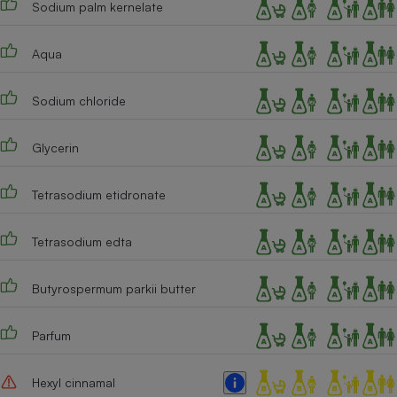
Sodium palm kernelate
Téléphone mobile -
Smartphone
Plaque de cuisson à
induction
Aqua
Sodium chloride
Climatiseur -
Ventilateur
Glycerin
Tetrasodium etidronate
Antivirus
Climatiseur -
Tetrasodium edta
Ventilateur
Butyrospermum parkii butter
Parfum
Hexyl cinnamal