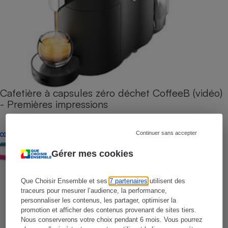
Cafetière à capsules zéro déchet CoffeeB (vidéo)
- Premières impressions
Continuer sans accepter
CONSEILS
Gérer mes cookies
Que Choisir Ensemble et ses
7 partenaires
utilisent des
traceurs pour mesurer l’audience, la performance,
personnaliser les contenus, les partager, optimiser la
promotion et afficher des contenus provenant de sites tiers.
Nous conserverons votre choix pendant 6 mois. Vous pourrez