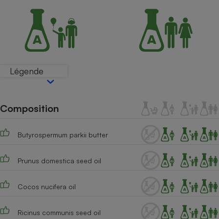
Petit électroménager - U
Complément
alimentaire
Mutuelle
Assurance emprunteur
Légende
Matelas
Champagne
bouteille
Composition
Banque en 
Téléviseur
Butyrospermum parkii butter
Antimoustique
Lave-linge
Prunus domestica seed oil
Cocos nucifera oil
Radiateur électrique
Ricinus communis seed oil