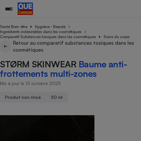
Santé Bien-être
Hygiène - Beauté
Ingrédients indésirables dans les cosmétiques
Comparatif Substances toxiques dans les cosmétiques
Soins du corps
Retour au comparatif substances toxiques dans les
Additifs a
Comparate
Comparatif
Comparateu
Comparatif
Comparateu
Comparatif
Comparati
Substances
Toutes les actualités
Tous les services
Tous nos combats
L’association
Organismes de défense 
Train
cosmétiques
supermarc
cosmétiqu
Comparateu
Achat - Vente - Travaux
Démarche administrative
Enquêtes
Nos actions
Nos missions
Système judiciaire
Transport aérien
gratuit
STØRM SKINWEAR
Baume anti-
Copropriété
Famille
Guides d'achat
Nos grandes victoires
Notre méthodologie
frottements multi-zones
Location
Senior
Comparateu
Comparate
Comparati
Comparatif
Comparate
Comparatif
Comparatif
Conseils
Les billets de la présidente
Notre financement
supermarc
électrique
Mis à jour le 13 octobre 2025
Service marchand
Magasin - Grande surfac
Sport
Soumettre un litige
Brèves
Nos associations locales
Nos partenaires
Air
Marketing - Fidélisation
Vacances - Tourisme
Lettres types
Produit non rincé
50 ml
Nous rejoindre
Nous rejoindre
Déchet
Méthode de vente - Abu
Rencontrer une association locale
Comparate
Comparatif
Comparatif
Comparatif
Comparatif
En savoir plus sur Que Choisir Ensemble
Eau
s
Agriculture
Achat - Vente - Location
Energie
Nutrition
Assurance auto
-nous ?
Produit alimentaire
Carburant
Comparati
Comparati
Comparati
Comparate