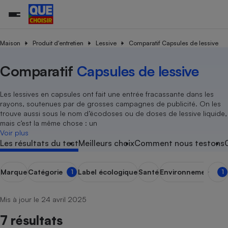
Maison
Produit d'entretien
Lessive
Comparatif Capsules de lessive
Comparatif
Capsules de lessive
Additifs a
Comparate
Comparatif
Comparateu
Comparatif
Comparateu
Comparatif
Comparati
Substances
Toutes les actualités
Tous les services
Tous nos combats
L’association
Organismes de défense 
Train
supermarc
cosmétiqu
Comparateu
Achat - Vente - Travaux
Démarche administrative
Enquêtes
Nos actions
Nos missions
Système judiciaire
Transport aérien
gratuit
Les lessives en capsules ont fait une entrée fracassante dans les
Copropriété
Famille
rayons, soutenues par de grosses campagnes de publicité. On les
Guides d'achat
Nos grandes victoires
Notre méthodologie
trouve aussi sous le nom d’écodoses ou de doses de lessive liquide,
Location
Senior
Comparateu
Comparate
Comparati
Comparatif
Comparate
Comparatif
Comparatif
mais c’est la même chose : un
Conseils
Les billets de la présidente
Notre financement
supermarc
électrique
Voir plus
Service marchand
Magasin - Grande surfac
Sport
Soumettre un litige
Brèves
Nos associations locales
Nos partenaires
Les résultats du test
Meilleurs choix
Comment nous testons
Air
Marketing - Fidélisation
Vacances - Tourisme
Lettres types
Nous rejoindre
Nous rejoindre
Déchet
Méthode de vente - Abu
Rencontrer une association locale
Comparate
Comparatif
Comparatif
Comparatif
Comparatif
Marque
Catégorie
Label écologique
Santé
Environnement
1
1
En savoir plus sur Que Choisir Ensemble
Eau
s
Agriculture
Achat - Vente - Location
Energie
Mis à jour le 24 avril 2025
Nutrition
Assurance auto
-nous ?
7 résultats
Produit alimentaire
Carburant
Comparati
Comparati
Comparati
Comparate