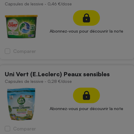
Capsules de lessive - 0,46 €/dose
Petit électroménager - U
Complément
alimentaire
Mutuelle
Assurance emprunteur
Abonnez-vous pour découvrir la note
Comparer
Matelas
Champagne
bouteille
Banque en 
Uni Vert (E.Leclerc) Peaux sensibles
Téléviseur
Capsules de lessive - 0,28 €/dose
Antimoustique
Lave-linge
Abonnez-vous pour découvrir la note
Radiateur électrique
Comparer