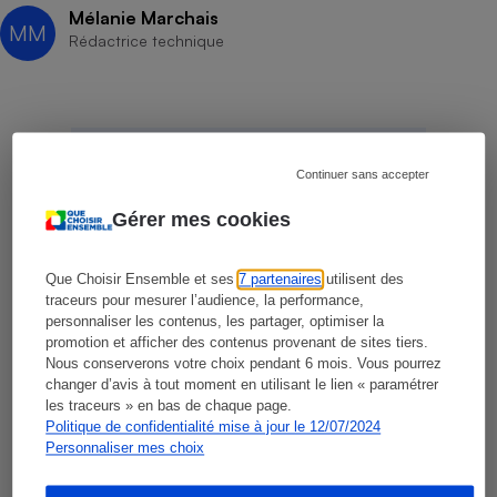
Mélanie Marchais
MM
Rédactrice technique
Une réclamation ?
Continuer sans accepter
Interpellez le
professionnel !
Gérer mes cookies
Déposez directement votre réclamation
Que Choisir Ensemble et ses
7 partenaires
utilisent des
sur
notre plateforme des
traceurs pour mesurer l’audience, la performance,
réclamations
.
personnaliser les contenus, les partager, optimiser la
promotion et afficher des contenus provenant de sites tiers.
Nous conserverons votre choix pendant 6 mois. Vous pourrez
Cliquez-ici
changer d’avis à tout moment en utilisant le lien « paramétrer
les traceurs » en bas de chaque page.
Politique de confidentialité mise à jour le 12/07/2024
Personnaliser mes choix