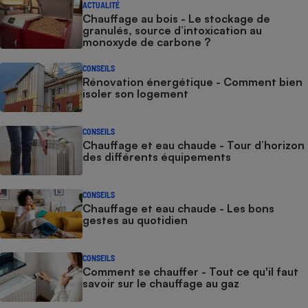
ACTUALITÉ
Téléphone mobile -
Chauffage au bois - Le stockage de
Smartphone
granulés, source d’intoxication au
Plaque de cuisson à
monoxyde de carbone ?
induction
CONSEILS
Rénovation énergétique - Comment bien
isoler son logement
Climatiseur -
Ventilateur
CONSEILS
Chauffage et eau chaude - Tour d’horizon
des différents équipements
Antivirus
Climatiseur -
Ventilateur
CONSEILS
Chauffage et eau chaude - Les bons
gestes au quotidien
CONSEILS
Comment se chauffer - Tout ce qu'il faut
savoir sur le chauffage au gaz