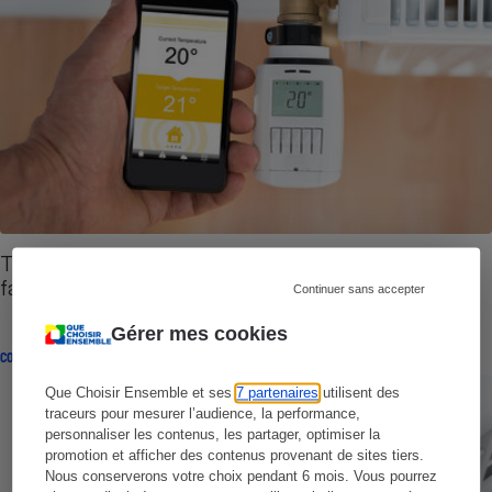
Thermostats et vannes connectés - Comment les
faire fonctionner ensemble ?
Continuer sans accepter
Gérer mes cookies
COMPARATIF
Que Choisir Ensemble et ses
7 partenaires
utilisent des
traceurs pour mesurer l’audience, la performance,
personnaliser les contenus, les partager, optimiser la
promotion et afficher des contenus provenant de sites tiers.
Nous conserverons votre choix pendant 6 mois. Vous pourrez