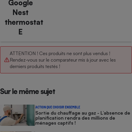
Google
Petit électroménager - U
Nest
Complément
alimentaire
thermostat
Mutuelle
Assurance emprunteur
E
ATTENTION ! Ces produits ne sont plus vendus !
Matelas
Champagne
Rendez-vous sur le comparateur mis à jour avec les
bouteille
derniers produits testés !
Banque en 
Téléviseur
Antimoustique
Lave-linge
Sur le même sujet
ACTION QUE CHOISIR ENSEMBLE
Sortie du chauffage au gaz - L’absence de
Radiateur électrique
planification rendra des millions de
ménages captifs !