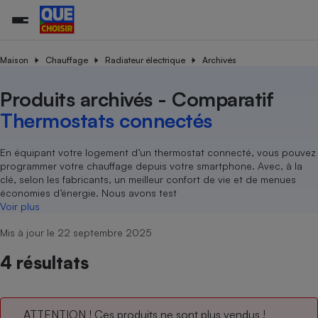
Maison
Chauffage
Radiateur électrique
Archivés
Produits archivés - Comparatif
Additifs a
Comparate
Comparatif
Comparateu
Comparatif
Comparateu
Comparatif
Comparati
Substances
Toutes les actualités
Tous les services
Tous nos combats
L’association
Organismes de défense 
Train
supermarc
cosmétiqu
Thermostats connectés
Comparateu
Achat - Vente - Travaux
Démarche administrative
Enquêtes
Nos actions
Nos missions
Système judiciaire
Transport aérien
gratuit
Copropriété
Famille
Guides d'achat
Nos grandes victoires
Notre méthodologie
En équipant votre logement d’un thermostat connecté, vous pouvez
Location
Senior
programmer votre chauffage depuis votre smartphone. Avec, à la
Comparateu
Comparate
Comparati
Comparatif
Comparate
Comparatif
Comparatif
Conseils
Les billets de la présidente
Notre financement
clé, selon les fabricants, un meilleur confort de vie et de menues
supermarc
électrique
Service marchand
Magasin - Grande surfac
Sport
Soumettre un litige
économies d’énergie. Nous avons test
Brèves
Nos associations locales
Nos partenaires
Air
Voir plus
Marketing - Fidélisation
Vacances - Tourisme
Lettres types
Nous rejoindre
Nous rejoindre
Déchet
Mis à jour le 22 septembre 2025
Méthode de vente - Abu
Rencontrer une association locale
Comparate
Comparatif
Comparatif
Comparatif
Comparatif
En savoir plus sur Que Choisir Ensemble
Eau
s
Agriculture
Achat - Vente - Location
4 résultats
Energie
Nutrition
Assurance auto
-nous ?
Produit alimentaire
Carburant
Comparati
Comparati
Comparati
Comparate
ATTENTION ! Ces produits ne sont plus vendus !